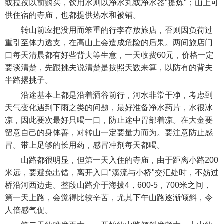
或拉孜以前购买，饮用水则以净水丸或净水器"提炼"；山上可
供住宿的寺庙，也都提供热水和被铺。
转山前应把没用而笨重的行李存放旅店，否则因负荷过
重引至体力透支，在高山上会造成危险的后果。两间旅店门
口每天清晨都有好些背夫等生意，一天收费60元，价格一定
要谈清楚，先跟挑夫说清楚是按照天数来算，以防有的背夫
半路撂挑子。
沿途基本上都是沿着洒谷前行，河水非常干净，考虑到
天气变化遇到下雨之类的问题，最好准备净水药片，水很冰
凉，因此要次最好只喝一口，防止途中胃部着凉。在大金要
留意自己的身体善，对转山一定要量力而为。要注意防止感
冒。带上足够的长用药，感冒冲剂每天都喝。
山路都很明显，但第一天入住的寺庙，由于距离小路200
米远，要避免出错，离开入口"溪流与小桥"交汇处时，不妨过
桥沿河西边走。整段山路介于海拔4，600-5，700米之间，
第一天上路，会觉得比较辛苦，尤其下午山路逐渐倾斜，令
人倍感气促。