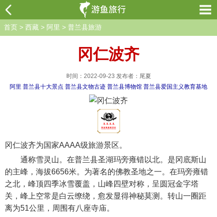
首页
>
西藏
>
阿里
>
普兰县旅游
冈仁波齐
时间：2022-09-23 发布者：尾夏
阿里
普兰县十大景点
普兰县文物古迹
普兰县博物馆
普兰县爱国主义教育基地
冈仁波齐为国家AAAA级旅游景区。
通称雪灵山。在普兰县圣湖玛旁雍错以北。是冈底斯山
的主峰，海拔6656米。为著名的佛教圣地之一。在玛旁雍错
之北，峰顶四季冰雪覆盖，山峰四壁对称，呈圆冠金字塔
关，峰上空常是白云缭绕，愈发显得神秘莫测。转山一圈距
离为51公里，周围有八座寺庙。