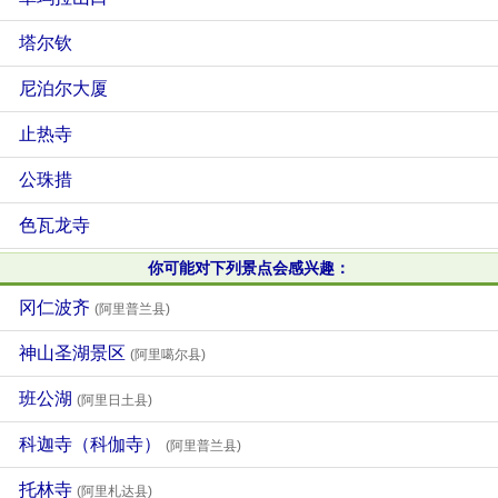
塔尔钦
尼泊尔大厦
止热寺
公珠措
色瓦龙寺
你可能对下列景点会感兴趣：
冈仁波齐
(阿里普兰县)
神山圣湖景区
(阿里噶尔县)
班公湖
(阿里日土县)
科迦寺（科伽寺）
(阿里普兰县)
托林寺
(阿里札达县)