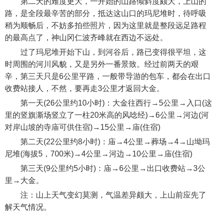
第二天的难度更大，一开始的山路倾斜度颇大，上山的
路，是全段最辛苦的部分，抵达这山口的玛尼堆时，待呼吸
稍为顺畅后，不妨多拍些照片，因为这里就是整段远足路程
的最高点了，神山冈仁波齐峰就在西边不远处。
过了玛尼堆开始下山，到河谷后，路已变得很平坦，这
时周围的河川风貌，又是另外一番景致。经过前两天的艰
辛，第三天只是6公里平路，一般带导游的包车，都会在出口
收费站接人，不然，要再走3公里才返回大金。
第一天(26公里约10小时)：大金往西行→5公里→入口(这
里的竖旗澌场竖立了一柱20米高的风唸经)→6公里→河边(河
对岸山坡的寺庙可供住宿)→15公里→庙(住宿)
第二天(22公里约8小时)：庙→4公里→葬场→4→山坳玛
尼堆(海拔5，700米)→4公里→河边→10公里→庙(住宿)
第三天(9公里约5小时)：庙→6公里→出口收费站→3公
里→大金。
注：山上天气变幻莫测，气温差异颇大，上山前应先了
解天气情况。