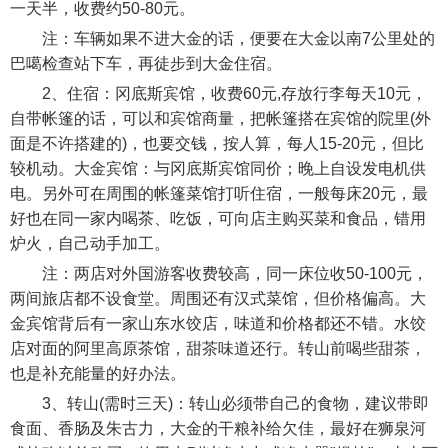
一天半，收费约50-80元。
注：车辆如果不进大金的话，便要在大金以南7公里处的
巴噶检查站下车，再徒步到大金住宿。
2、住宿：冈底斯宾馆，收费60元,存放行李每天10元，
自带帐篷的话，可以和宾馆商量，把帐篷搭在宾馆的院里(外
面是不许搭建的)，也要交钱，按人算，每人15-20元，但比
较机动。大金宾馆：与冈底斯宾馆同价；晚上自设发电机供
电。另外可在周围的帐篷菜馆打听住宿，一般每床20元，最
好也在同一家内喝茶、吃饭，可向店主购买菜和食品，错用
炉火，自己动手加工。
注：两店对外国游客收费较高，同一床位收50-100元，
两间旅店都不设食堂。周围还有汉式菜馆，但价格偏高。大
金宾馆背后有一家山东水饺店，味道和价格都还不错。水饺
店对面的阿里高原茶馆，甜茶味道还行。转山前喝些甜茶，
也是补充能量的好办法。
3、转山(需时三天)：转山必须带自己的食物，建议带即
食面、香肠及朱古力，大金的干粮补给欠佳，最好在狮泉河