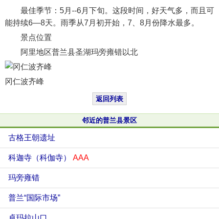
最佳季节：5月--6月下旬。这段时间，好天气多，而且可
能持续6—8天。雨季从7月初开始，7、8月份降水最多。
景点位置
阿里地区普兰县圣湖玛旁雍错以北
冈仁波齐峰
返回列表
邻近的普兰县景区
古格王朝遗址
科迦寺（科伽寺）
AAA
玛旁雍错
普兰“国际市场”
卓玛拉山口