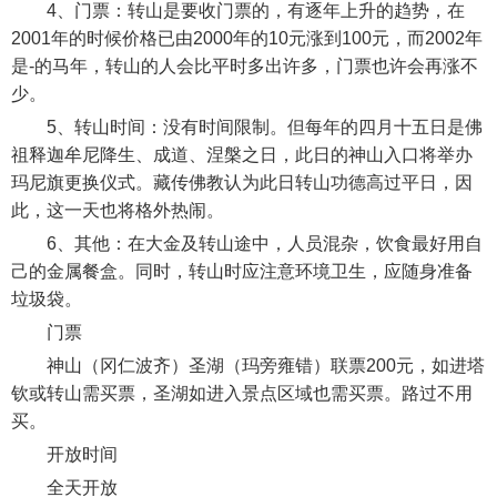
4、门票：转山是要收门票的，有逐年上升的趋势，在
2001年的时候价格已由2000年的10元涨到100元，而2002年
是-的马年，转山的人会比平时多出许多，门票也许会再涨不
少。
5、转山时间：没有时间限制。但每年的四月十五日是佛
祖释迦牟尼降生、成道、涅槃之日，此日的神山入口将举办
玛尼旗更换仪式。藏传佛教认为此日转山功德高过平日，因
此，这一天也将格外热闹。
6、其他：在大金及转山途中，人员混杂，饮食最好用自
己的金属餐盒。同时，转山时应注意环境卫生，应随身准备
垃圾袋。
门票
神山（冈仁波齐）圣湖（玛旁雍错）联票200元，如进塔
钦或转山需买票，圣湖如进入景点区域也需买票。路过不用
买。
开放时间
全天开放