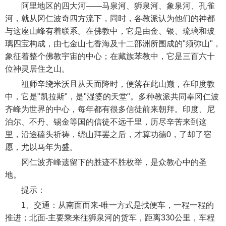
阿里地区的四大河——马泉河、狮泉河、象泉河、孔雀
河，就从冈仁波奇四方流下，同时，各教派认为他们的神都
与这座山峰有着联系。在佛教中，它是由金、银、琉璃和玻
璃四宝构成，由七金山七香海及十二部洲所围成的"须弥山"，
象征着整个佛教宇宙的中心；在藏族苯教中，它是三百六十
位神灵居住之山。
祖师辛绕米沃且从天而降时，便落在此山巅，在印度教
中，它是"凯拉斯"，是"湿婆的天堂"。多种教派共同奉冈仁波
齐峰为世界的中心，每年都有很多信徒前来朝拜。印度、尼
泊尔、不丹、锡金等国的信徒不远千里，历尽辛苦来到这
里，沿途磕头祈祷，绕山拜罢之后，才算功德0，了却了宿
愿，尤以马年为盛。
冈仁波齐峰遗留下的胜迹不胜枚举，是众教心中的圣
地。
提示：
1、交通：从南面而来-唯一方式是找便车，一程一程的
推进；北面-主要乘来往狮泉河的货车，距离330公里，车程