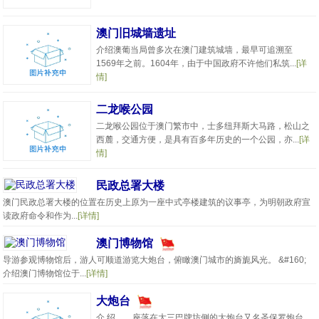
澳门旧城墙遗址
介绍澳葡当局曾多次在澳门建筑城墙，最早可追溯至
1569年之前。1604年，由于中国政府不许他们私筑...
[详
情]
二龙喉公园
二龙喉公园位于澳门繁市中，士多纽拜斯大马路，松山之
西麓，交通方便，是具有百多年历史的一个公园，亦...
[详
情]
民政总署大楼
澳门民政总署大楼的位置在历史上原为一座中式亭楼建筑的议事亭，为明朝政府宣
读政府命令和作为...
[详情]
澳门博物馆
导游参观博物馆后，游人可顺道游览大炮台，俯瞰澳门城市的旖旎风光。 &#160;
介绍澳门博物馆位于...
[详情]
大炮台
介 绍 座落在大三巴牌坊侧的大炮台又名圣保罗炮台、