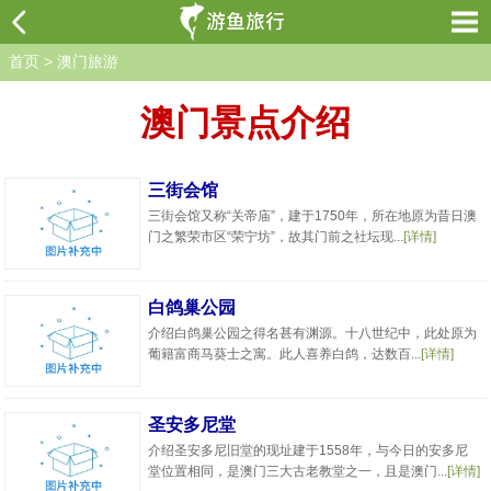
首页
>
澳门旅游
澳门景点介绍
三街会馆
三街会馆又称“关帝庙”，建于1750年，所在地原为昔日澳
门之繁荣市区“荣宁坊”，故其门前之社坛现...
[详情]
白鸽巢公园
介绍白鸽巢公园之得名甚有渊源。十八世纪中，此处原为
葡籍富商马葵士之寓。此人喜养白鸽，达数百...
[详情]
圣安多尼堂
介绍圣安多尼旧堂的现址建于1558年，与今日的安多尼
堂位置相同，是澳门三大古老教堂之一，且是澳门...
[详情]