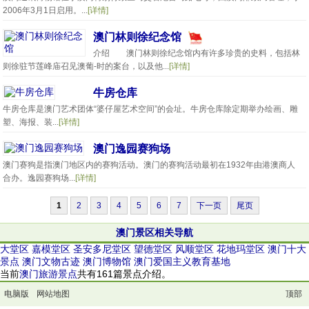
2006年3月1日启用。...
[详情]
澳门林则徐纪念馆
介绍 澳门林则徐纪念馆内有许多珍贵的史料，包括林
则徐驻节莲峰庙召见澳葡-时的案台，以及他...
[详情]
牛房仓库
牛房仓库是澳门艺术团体“婆仔屋艺术空间”的会址。牛房仓库除定期举办绘画、雕
塑、海报、装...
[详情]
澳门逸园赛狗场
澳门赛狗是指澳门地区内的赛狗活动。澳门的赛狗活动最初在1932年由港澳商人
合办。逸园赛狗场...
[详情]
1
2
3
4
5
6
7
下一页
尾页
澳门景区相关导航
大堂区
嘉模堂区
圣安多尼堂区
望德堂区
风顺堂区
花地玛堂区
澳门十大
景点
澳门文物古迹
澳门博物馆
澳门爱国主义教育基地
当前
澳门旅游景点
共有161篇景点介绍。
电脑版
网站地图
顶部