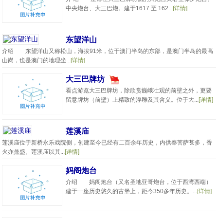
中央炮台、大三巴炮。建于1617 至 162...
[详情]
东望洋山
介绍 东望洋山又称松山，海拔91米，位于澳门半岛的东部，是澳门半岛的最高
山岗，也是澳门的地理坐...
[详情]
大三巴牌坊
看点游览大三巴牌坊，除欣赏巍峨壮观的前壁之外，更要
留意牌坊（前壁）上精致的浮雕及其含义。位于大...
[详情]
莲溪庙
莲溪庙位于新桥永乐戏院侧，创建至今已经有二百余年历史，内供奉菩萨甚多，香
火亦鼎盛。莲溪庙以其...
[详情]
妈阁炮台
介绍 妈阁炮台（又名圣地亚哥炮台，位于西湾西端）
建于一座历史悠久的古堡上，距今350多年历史。...
[详情]