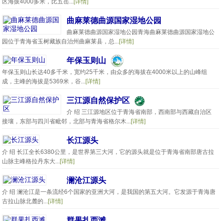
区海拔4000多米，比五岳...
[详情]
曲麻莱德曲源国家湿地公园
曲麻莱德曲源国家湿地公园青海曲麻莱德曲源国家湿地公
园位于青海省玉树藏族自治州曲麻莱县，总...
[详情]
年保玉则山
年保玉则山长达40多千米，宽约25千米，由众多的海拔在4000米以上的山峰组
成，主峰的海拔是5369米，谷...
[详情]
三江源自然保护区
介 绍 三江源地区位于青海省南部，西南部与西藏自治区
接壤，东部与四川省毗邻，北部与青海省格尔木...
[详情]
长江源头
介 绍 长江全长6380公里，是世界第三大河，它的源头就是位于青海省南部唐古拉
山脉主峰格拉丹东大...
[详情]
澜沧江源头
介 绍 澜沧江是一条流经6个国家的亚洲大河，是我国的第五大河。它发源于青海唐
古拉山脉北麓的...
[详情]
群果扎西滩