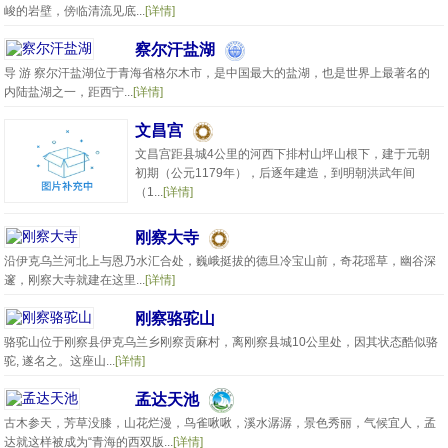
峻的岩壁，傍临清流见底...
[详情]
察尔汗盐湖
导 游 察尔汗盐湖位于青海省格尔木市，是中国最大的盐湖，也是世界上最著名的
内陆盐湖之一，距西宁...
[详情]
文昌宫
文昌宫距县城4公里的河西下排村山坪山根下，建于元朝
初期（公元1179年），后逐年建造，到明朝洪武年间
（1...
[详情]
刚察大寺
沿伊克乌兰河北上与恩乃水汇合处，巍峨挺拔的德旦冷宝山前，奇花瑶草，幽谷深
邃，刚察大寺就建在这里...
[详情]
刚察骆驼山
骆驼山位于刚察县伊克乌兰乡刚察贡麻村，离刚察县城10公里处，因其状态酷似骆
驼, 遂名之。这座山...
[详情]
孟达天池
古木参天，芳草没膝，山花烂漫，鸟雀啾啾，溪水潺潺，景色秀丽，气候宜人，孟
达就这样被成为“青海的西双版...
[详情]