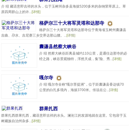
介 绍 藏语意即吉祥的水头，位于玉树州杂多县海拔5200多米的杂纳荣草原上。草
原四周群山上的许...
[详情]
格萨尔三十大将军灵塔和达那寺
格萨尔三十大将军灵塔和达那寺位于青海省玉树州囊谦县
吉曲、尕水、吉尼赛三乡交界达那山腰。...
[详情]
囊谦县然察大峡谷
介 绍 然察大峡谷距离县城约110公里，是通往达那寺的必
经之路，峡谷景观独特，浑然天成，集“险、秀...
[详情]
嘎尔寺
介 绍 嘎尔寺全称“嘎尔菩提洲”，位于距囊谦县香达镇70
公里的白扎多境内，海拔3700米。传说在公...
[详情]
群果扎西
群果扎西群果扎西，藏语意即吉祥的水头。澜沧江的发源地就在这里。它包容于玉
树藏族自治州杂多...
[详情]