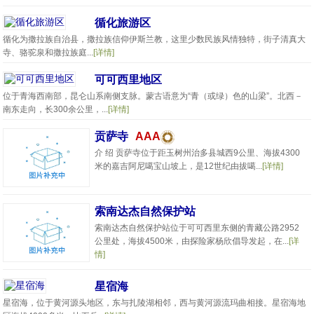
循化旅游区
循化为撒拉族自治县，撒拉族信仰伊斯兰教，这里少数民族风情独特，街子清真大
寺、骆驼泉和撒拉族庭...
[详情]
可可西里地区
位于青海西南部，昆仑山系南侧支脉。蒙古语意为“青（或绿）色的山梁”。北西－
南东走向，长300余公里，...
[详情]
贡萨寺
AAA
介 绍 贡萨寺位于距玉树州治多县城西9公里、海拔4300
米的嘉吉阿尼噶宝山坡上，是12世纪由拔噶...
[详情]
索南达杰自然保护站
索南达杰自然保护站位于可可西里东侧的青藏公路2952
公里处，海拔4500米，由探险家杨欣倡导发起，在...
[详
情]
星宿海
星宿海，位于黄河源头地区，东与扎陵湖相邻，西与黄河源流玛曲相接。星宿海地