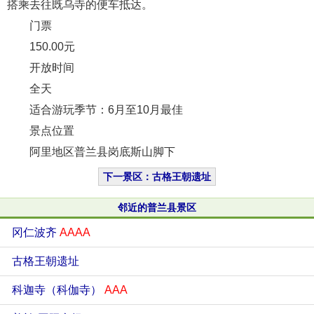
搭乘去往既乌寺的便车抵达。
门票
150.00元
开放时间
全天
适合游玩季节：6月至10月最佳
景点位置
阿里地区普兰县岗底斯山脚下
下一景区：古格王朝遗址
邻近的普兰县景区
冈仁波齐
AAAA
古格王朝遗址
科迦寺（科伽寺）
AAA