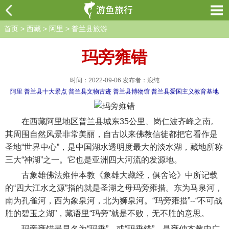
首页
>
西藏
>
阿里
>
普兰县旅游
玛旁雍错
时间：2022-09-06 发布者：浪纯
阿里
普兰县十大景点
普兰县文物古迹
普兰县博物馆
普兰县爱国主义教育基地
在西藏阿里地区普兰县城东35公里、岗仁波齐峰之南。
其周围自然风景非常美丽，自古以来佛教信徒都把它看作是
圣地“世界中心”，是中国湖水透明度最大的淡水湖，藏地所称
三大“神湖”之一。它也是亚洲四大河流的发源地。
古象雄佛法雍仲本教《象雄大藏经，俱舍论》中所记载
的“四大江水之源”指的就是圣湖之母玛旁雍措。东为马泉河，
南为孔雀河，西为象泉河，北为狮泉河。“玛旁雍措”--“不可战
胜的碧玉之湖”，藏语里“玛旁”就是不败，无不胜的意思。
玛旁雍错最早名为“玛垂”，或“玛垂错”，是雍仲本教中广