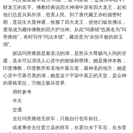
财龙王的名字。佛教经典说四大神湖中原有四大龙王，起初
他们总是兴风作浪，危害人民。到了唐代藏王赤松德赞时
期，莲花生大显神通，收服了四大龙王，使他们皈依佛法，
逐渐成为藏传佛教的四大护法神。从此“玛垂错”也易名为“玛
旁雍错”，有时写作“玛法木错”，藏语意为“永恒不败的碧玉
湖”。
据说玛旁雍措是最圣洁的湖，是胜乐大尊赐与人间的甘
露，圣水可以清洗人心灵中的烦恼和孽障。她是雍仲本教，
印度佛教，印度教所有圣地中最古老，最神圣的地方，她是
心灵中尽善尽美的湖，她是这个宇宙中真正的天堂，是众神
的香格里拉，万物之极乐世界。
用时参考
半天
交通
去往玛旁雍错无班车，只能自行包车前往。
或者乘坐去往普兰县的班车，在霍尔乡下车后，在乡里