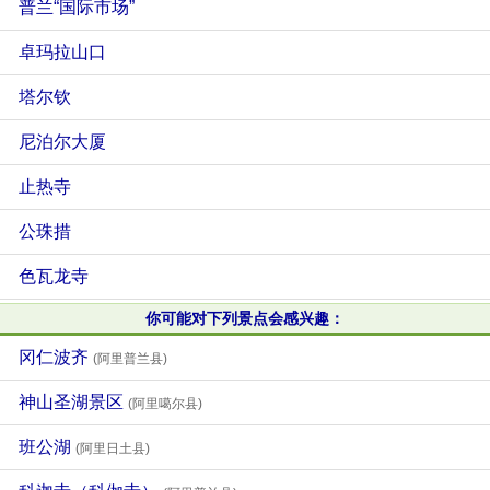
普兰“国际市场”
卓玛拉山口
塔尔钦
尼泊尔大厦
止热寺
公珠措
色瓦龙寺
你可能对下列景点会感兴趣：
冈仁波齐
(阿里普兰县)
神山圣湖景区
(阿里噶尔县)
班公湖
(阿里日土县)