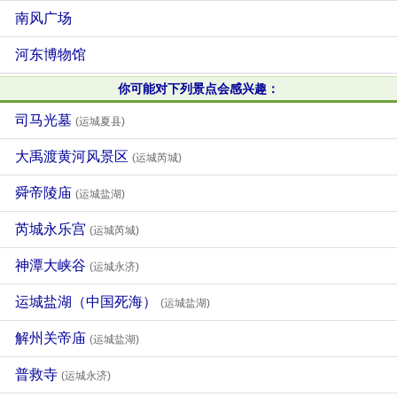
南风广场
河东博物馆
你可能对下列景点会感兴趣：
司马光墓
(运城夏县)
大禹渡黄河风景区
(运城芮城)
舜帝陵庙
(运城盐湖)
芮城永乐宫
(运城芮城)
神潭大峡谷
(运城永济)
运城盐湖（中国死海）
(运城盐湖)
解州关帝庙
(运城盐湖)
普救寺
(运城永济)