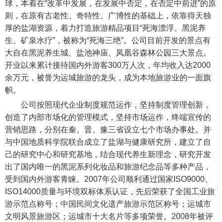
球，本着在“改革中发展，在发展中否定，在否定中前进”的原
则，在原有古老性、奇特性、广博性的基础上，依靠得天独
厚的盐湖资源，着力打造旅游精品项目“死海漂浮、黑泥养
生、矿泉水疗”，被称为“死海三绝”。公司目前开发的景点有
大自在黑泥养生城、盐池神庙、凤凰谷森林公园三大景点。
开业以来累计接待国内外游客300万人次，年均收入达2000
余万元，被誉为运城旅游的龙头，成为本地旅游业的一面旗
帜。
公司按照现代企业制度规范运作，坚持制度管理创新，
创造了内部市场化的管理模式，坚持市场运作，终端宣传的
营销思路，分别在秦、晋、豫三省设立七个市场办事处。并
与中国地质科学院联合成立了盐湖与健康研究所，建立了自
己的研究中心和研究基地，结合现代养生新理念，研究开发
出了国内唯一的黑泥系列化妆品和旅游纪念品等多种产品，
受到国内外游客青睐。2007年公司顺利通过国家ISO9000、
ISO14000质量与环境双标体系认证，先后荣获了全国工业旅
游示范点称号；中国民间文化遗产旅游示范区称号；运城市
文明风景旅游区；运城市十大名片等多项荣誉。2008年被评