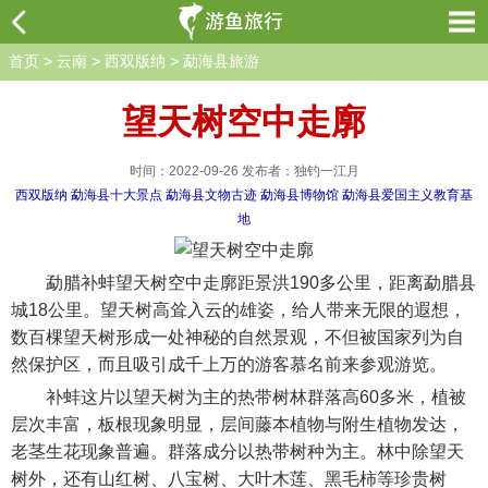
首页
>
云南
>
西双版纳
>
勐海县旅游
望天树空中走廓
时间：2022-09-26 发布者：独钓一江月
西双版纳
勐海县十大景点
勐海县文物古迹
勐海县博物馆
勐海县爱国主义教育基
地
勐腊补蚌望天树空中走廓距景洪190多公里，距离勐腊县
城18公里。望天树高耸入云的雄姿，给人带来无限的遐想，
数百棵望天树形成一处神秘的自然景观，不但被国家列为自
然保护区，而且吸引成千上万的游客慕名前来参观游览。
补蚌这片以望天树为主的热带树林群落高60多米，植被
层次丰富，板根现象明显，层间藤本植物与附生植物发达，
老茎生花现象普遍。群落成分以热带树种为主。林中除望天
树外，还有山红树、八宝树、大叶木莲、黑毛柿等珍贵树