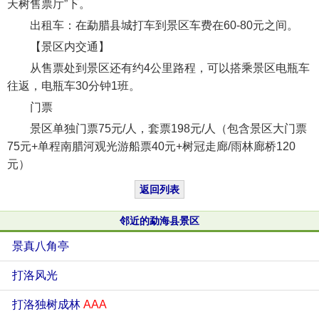
天树售票厅”下。
出租车：在勐腊县城打车到景区车费在60-80元之间。
【景区内交通】
从售票处到景区还有约4公里路程，可以搭乘景区电瓶车
往返，电瓶车30分钟1班。
门票
景区单独门票75元/人，套票198元/人（包含景区大门票
75元+单程南腊河观光游船票40元+树冠走廊/雨林廊桥120
元）
返回列表
邻近的勐海县景区
景真八角亭
打洛风光
打洛独树成林
AAA