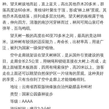
种。望天树拔地而起，直上蓝天，高出其他乔木20多米，群
落高度达60余米。青枝绿叶聚生于顶，形成“林上林”景观。其
他乔木高低错落，排列成多层次结构。望天树的板根露于地
表，伸向四方。清澈的南沙河穿林而过，林间可闻山泉叮咚
弹琴，百鸟鸣唱。
望天树一般的高度在40至70多米之间，最高的竟达88
米。这种树有较强的适应能力，寿命长，出材率高，用途广
泛，被列为国家一级保护植物。
空中走廊就架设在望天树林区，是从国外引资建设的项
目。走廊全长2.5公里，用钢绳和锁链直接在大树上-而成，走
廊上面铺置木板路面，四周有绳索保护，高20米以上。游客
走在上面还可以眺望自然保护区一片绿海的景观。这种美好
的享受，只有当你到了空中走廓上才能领略得到。
地址：云南省西双版纳傣族自治州勐腊县补蚌村
类型：国家公园森林徒步
等级：AAAA
游玩时间：建议2-3小时