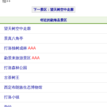
细++
下一景区：望天树空中走廓
邻近的勐海县景区
望天树空中走廓
景真八角亭
打洛独树成林
AAA
勐景来旅游景区
AAA
打洛森林公园
古茶树王
西定布朗族生态博物馆
打洛小镇
勐拉