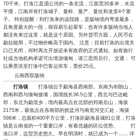
70千米。打洛江是湄公河的一条支流，江面宽30多米，水流
平缓，江南岸有打洛城子、曼蚌、曼产、曼仗和龙里4个寨
子。 特别提醒：到打洛来的这段路，是版纳境内弯道最多，
且角度最大的一段，很容易引起晕车，也有许多版纳当地人
都没有来过这里，就是这个原因。另外货币方面，人民币在
勐拉能用，不过物价略高于国内。 注意：目前打洛的出境关
口已关闭，何时再次开放还未有政府的正式通知。如有旅行
社或当地机构承诺可出境游缅甸，请三思而后行。 交通： 可
以乘景洪至打洛中巴客运班车，票价25元。
云南西双版纳
打洛镇
打洛镇位于勐海县西南部。东南为布朗山，
西南和西与缅甸接壤，国境线长36.5公里，西北与巴达毗
邻，东北为勐混乡，境内最高点在北部的邦南后山，海拔
2175米，最低点在东南部的抚盐河与南览河交汇处，海拔
598米，总面积400平方公里，打洛距勐海县城81公里，打洛
镇是云南省的一个重要口岸，有着优越的区位优势。 打
洛口岸，边贸历史悠久。早在明清时，就已成为一个…… 详