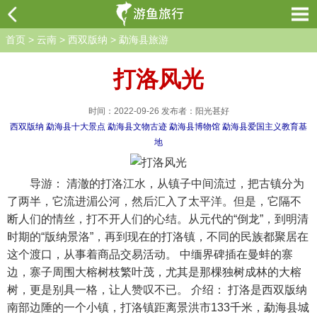
首页
>
云南
>
西双版纳
>
勐海县旅游
打洛风光
时间：2022-09-26 发布者：阳光甚好
西双版纳
勐海县十大景点
勐海县文物古迹
勐海县博物馆
勐海县爱国主义教育基
地
导游： 清澈的打洛江水，从镇子中间流过，把古镇分为
了两半，它流进湄公河，然后汇入了太平洋。但是，它隔不
断人们的情丝，打不开人们的心结。从元代的“倒龙”，到明清
时期的“版纳景洛”，再到现在的打洛镇，不同的民族都聚居在
这个渡口，从事着商品交易活动。 中缅界碑插在曼蚌的寨
边，寨子周围大榕树枝繁叶茂，尤其是那棵独树成林的大榕
树，更是别具一格，让人赞叹不已。 介绍： 打洛是西双版纳
南部边陲的一个小镇，打洛镇距离景洪市133千米，勐海县城