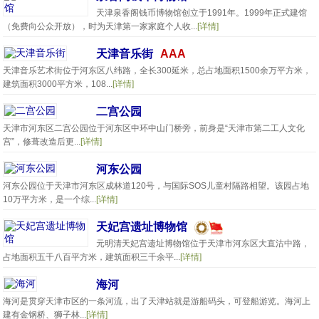
天津泉香阁钱币博物馆创立于1991年。1999年正式建馆
（免费向公众开放），时为天津第一家家庭个人收...
[详情]
天津音乐街
AAA
天津音乐艺术街位于河东区八纬路，全长300延米，总占地面积1500余万平方米，
建筑面积3000平方米，108...
[详情]
二宫公园
天津市河东区二宫公园位于河东区中环中山门桥旁，前身是“天津市第二工人文化
宫”，修葺改造后更...
[详情]
河东公园
河东公园位于天津市河东区成林道120号，与国际SOS儿童村隔路相望。该园占地
10万平方米，是一个综...
[详情]
天妃宫遗址博物馆
元明清天妃宫遗址博物馆位于天津市河东区大直沽中路，
占地面积五千八百平方米，建筑面积三千余平...
[详情]
海河
海河是贯穿天津市区的一条河流，出了天津站就是游船码头，可登船游览。海河上
建有金钢桥、狮子林...
[详情]