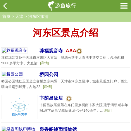
首页
>
天津
>
河东区旅游
河东区景点介绍
荐福观音寺
AAA
荐福观音寺位于天津市河东区大直沽，津塘公路于大直沽中路交口处，占地面积
5000多平方米。大直沽...
[详情]
桥园公园
桥园公园地处卫国道立交桥之东南隅，天津市河东之要冲，城市景观之门户，西北
朝向呈扇形展开，占地22...
[详情]
卞荫昌故居
卞荫昌故居坐落在东门里乡祠南卞家大院,建于清朝咸丰年
间,系卞荫昌父辈所建,距今已140余年。...
[详情]
泉香阁钱币博物馆