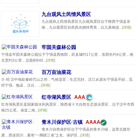
九台观风土民情风景区
九台观风土民情风景区九台观风景区位于陕西宁强县东
南，九台观景区自然风光独特秀美，以九座相连...
[详情]
牢固关森林公园
宁强县牢固关森林公园位于宁强县西南部，距县城约17公里，东西长约4公里，南
北宽约3公里，总面积640...
[详情]
百万亩油菜花
介 绍 汉中地处秦岭巴山之间，气候适宜，生态完好。汉江从源头宁强县开始，流
经宁强、勉县、汉台、...
[详情]
红寺湖风景区
AAA
红寺湖风景区是国家级水利风景区，陕西省十大自然生态游泳景区，位于汉中市西
南25公里。省道二南...
[详情]
青木川保护区·古镇
AAAA
青木川自然保护区位于宁强县的青木川镇，这里北接甘
肃，西连四川，素有“一脚踏三省”之名。保护区...
[详情]