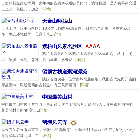
古褒斜栈道始建于周、秦年间的古褒斜栈道纵贯南北，蜿蜒百里，是人类早期交通
史上的一条巨龙，加之...
[详情]
天台山哑姑山
天台山位于汉中市区以北18公里，国家AA级景区。自然风光绚丽，名胜古迹众
多，生态环境优美．天台十八...
[详情]
紫柏山风景名胜区
AAAA
紫柏山风景名胜区紫柏山风景名胜区集山岳、峡谷、洞
坦、泉溪、云海、森林、高山草甸、珍奇动...
[详情]
留坝古栈道褒河漂流
陕西省留坝县，位于秦岭南麓腹地，我国古代先民开凿的
穿越秦岭，联通秦蜀的古栈道中有三条穿境而 ...
[详情]
中国最美山村
中国最美山村位于留坝县玉皇庙镇，这里山清水秀，景色怡人，其中被誉为“中国
最美乡村道路”的高江...
[详情]
留坝风云寺
风云寺又名云雨风雷寺，民众俗呼“青桥寺”，始建于明神宗万历初年(1573)，位于
青桥驿蔡家坡之坦，主...
[详情]