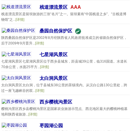
栈道漂流景区
AAA
栈道漂流景区是留坝旅游的三张“名片”之一。留坝素有“中国栈道之乡”、“古栈道博
物馆”之...
[详情]
桑园自然保护区
陕西桑园自然保护区是2002年8月经陕西省人民政府批准成立的省级自然保护区，
后于2009年9月晋升...
[详情]
七星湖风景区
七星湖风景区七星湖风景区位于西乡县城东，距县城39公里，临316国道。水道长
70余公里，水面25平方...
[详情]
太白洞风景区
太白洞风景区太白洞，位于县城东38公里的茶镇境内。从汉白公路130公里处，跨
过一座飞越峡谷的双...
[详情]
西乡樱桃沟景区
樱桃沟景区西乡县樱桃沟景区是国家农业旅游示范点、西北地区最大的樱桃种植基
地和陕西省旅游...
[详情]
枣园湖公园