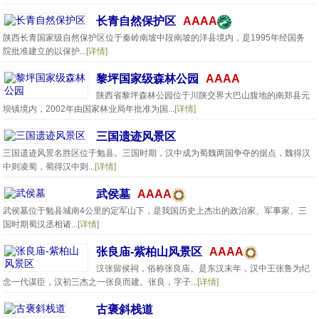
长青自然保护区
AAAA
陕西长青国家级自然保护区位于秦岭南坡中段南坡的洋县境内，是1995年经国务
院批准建立的以保护...
[详情]
黎坪国家级森林公园
AAAA
陕西省黎坪森林公园位于川陕交界大巴山腹地的南郑县元
坝镇境内，2002年由国家林业局年批准为国...
[详情]
三国遗迹风景区
三国遗迹风景名胜区位于勉县。三国时期，汉中成为蜀魏两国争夺的据点，魏得汉
中则凌蜀，蜀得汉中则...
[详情]
武侯墓
AAAA
武侯墓位于勉县城南4公里的定军山下，是我国历史上杰出的政治家、军事家、三
国时期蜀汉丞相诸...
[详情]
张良庙-紫柏山风景区
AAAA
汉张留侯祠，俗称张良庙。是东汉末年，汉中王张鲁为纪
念一代谋臣，汉初三杰之一张良而建。张良，字子...
[详情]
古褒斜栈道