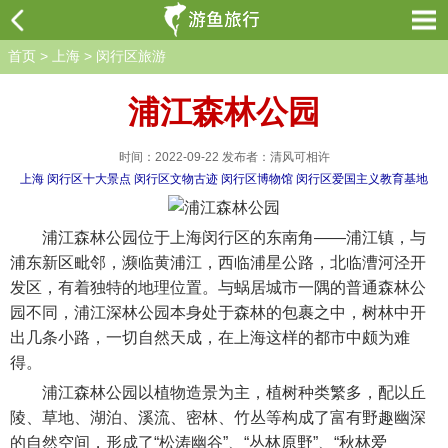
首页
>
上海
>
闵行区旅游
浦江森林公园
时间：2022-09-22 发布者：清风可相许
上海
闵行区十大景点
闵行区文物古迹
闵行区博物馆
闵行区爱国主义教育基地
浦江森林公园位于上海闵行区的东南角——浦江镇，与
浦东新区毗邻，濒临黄浦江，西临浦星公路，北临漕河泾开
发区，有着独特的地理位置。与蜗居城市一隅的普通森林公
园不同，浦江深林公园本身处于森林的包裹之中，树林中开
出几条小路，一切自然天成，在上海这样的都市中颇为难
得。
浦江森林公园以植物造景为主，植树种类繁多，配以丘
陵、草地、湖泊、溪流、密林、竹丛等构成了富有野趣幽深
的自然空间，形成了“松涛幽谷”、“丛林原野”、“秋林爱