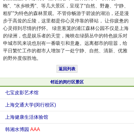
晚”、“水乡映秀”、等几大景区，呈现了“自然、野趣、宁静、
粗犷”为特色的森林景观。不管你畅游于碧波的湖泊，还是漫
步于高耸的丘陵，这里都是你心灵停靠的驿站， 让你疲惫的
心灵得到尽情的抒怀。 绿意葱茏的浦江森林公园不仅是上海
的绿洲，也是娱乐者的天堂，掩映在绿荫丛中的特色娱乐对
申城市民来说也别有一番吸引和意趣。远离都市的喧嚣，给
平日繁忙工作的都市人增加了一处宁静、自然、清新、优雅
的野外度假胜地。
返回列表
邻近的闵行区景区
七宝皮影艺术馆
上海交通大学(闵行校区)
上海健康生活体验馆
韩湘水博园
AAA