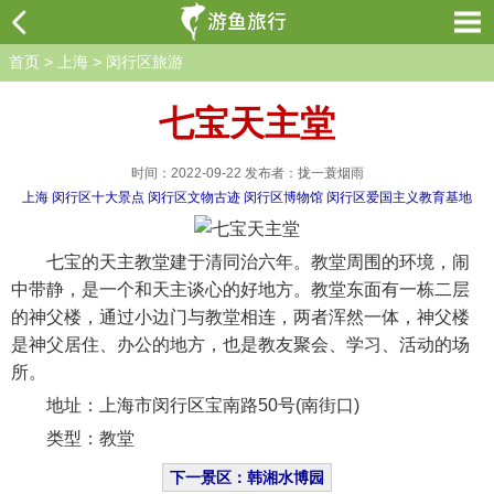
首页
>
上海
>
闵行区旅游
七宝天主堂
时间：2022-09-22 发布者：拢一蓑烟雨
上海
闵行区十大景点
闵行区文物古迹
闵行区博物馆
闵行区爱国主义教育基地
七宝的天主教堂建于清同治六年。教堂周围的环境，闹
中带静，是一个和天主谈心的好地方。教堂东面有一栋二层
的神父楼，通过小边门与教堂相连，两者浑然一体，神父楼
是神父居住、办公的地方，也是教友聚会、学习、活动的场
所。
地址：上海市闵行区宝南路50号(南街口)
类型：教堂
下一景区：韩湘水博园