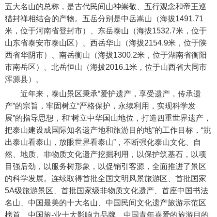
五大名山的总称，是古代民间山神崇敬、五行观念和帝王巡
猎封禅相结合的产物。五岳分别是中岳嵩山（海拔1491.71
米，位于河南省登封市）、东岳泰山（海拔1532.7米，位于
山东省泰安市泰山区）、西岳华山（海拔2154.9米，位于陕
西省华阴市）、南岳衡山（海拔1300.2米，位于湖南省衡阳
市南岳区）、北岳恒山（海拔2016.1米，位于山西省大同市
浑源县）。
近年来，泰山景区秉承“爱护遗产，享受遗产，传承遗
产”的宗旨，牢固树立“严格保护，永续利用，实现科学发
展”的指导思想，和“树立中华国山地位，打造四重世界遗产，
把泰山建设成国际知名遗产地和旅游目的地”的工作目标，“跳
出泰山看泰山，放眼世界看泰山”，不断强化泰山文化、自
然、地质、非物质文化遗产挖掘利用，以保护筑基石，以项
目强后劲，以服务树形象，以促销引客源，全面推进了景区
的科学发展。连续取得首批全国文明风景旅游区、首批国家
5A级旅游景区、首批国家级非物质文化遗产、首座中国书法
名山、中国最美的十大名山、中国民间文化遗产旅游示范区
榜首、中国旅-业十大影响力品牌、中国青年喜爱的旅游目的