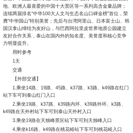
地、欧洲人最喜爱的中国十大景区等一系列高含金量品牌；
连续两届排名“中华100大人文与生态名山口碑金榜”首位，荣
膺“中华国山”特别美誉；先后与台湾阿里山、日本富士山、韩
国汉拿山缔结为友好山，与巴西阿拉里皮世界地质公园建立
友好合作关系，泰山在国内外的知名度、美誉度和核心竞争
力明显提升。
用时参考
1天
交通
【外部交通】
1.乘坐14路、19路、45路、k37路、k3路、k49路在红门
站下车可到泰山红门入口
2.乘坐19路、k37路、k39路内环、k39路外环、k3路、
k49路在天外村站下车可到泰山天外村入口
3.乘坐19路在天烛峰景区站下车可到天烛峰入口
4.乘坐k16路、k49路在桃花峪站下车可到桃花峪入口