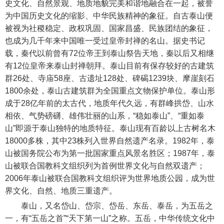
史文化、自然景观、地质地貌完美和谐地融合在一起，被誉
为中国历史文化的缩影、中华民族精神的象征。自古泰山便
被视为社稷稳定、政权巩固、国家昌盛、民族团结的象征，
也成为几千年来中国唯一受过皇帝封禅的名山。据史书记
载，秦代以前曾有72位帝王到泰山祭告天地，秦以后又相继
有12位皇帝来泰山封禅朝拜。泰山目前有保存较好的古建筑
群26处、寺庙58座、古遗址128处、碑碣1239块、摩崖刻石
1800余处，泰山古建筑群为全国重点文物保护单位。泰山形
成于28亿年前的太古代，地质年代久远，有群峰拱岱、山水
相依、气势磅礴、雄伟壮丽的山系，“稳如泰山”、“重如泰
山”即源于泰山独特的地质特征。泰山现有百龄以上古树名木
18000多株，其中23株列入世界自然遗产名录。1982年，泰
山被国务院公布为第一批国家重点风景名胜区；1987年，泰
山被联合国教科文组织列为首例世界文化与自然双遗产；
2006年泰山被联合国教科文组织评为世界地质公园，成为世
界文化、自然、地质三重遗产。
泰山，又名岱山、岱宗、岱岳、东岳、泰岳，为五岳之
一，有“五岳之首”“天下第一山”之称。五岳，中华传统文化中