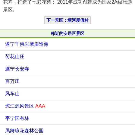
花卉，打造了七彩花苑； 2011年成功创建成为国家2A级旅游
景区。
下一景区：塘河度假村
邻近的安居区景区
遂宁千佛岩摩崖造像
荷花山庄
遂宁长安寺
百万庄
风车山
琼江源风景区
AAA
平宁国有林
凤舞琼花森林公园