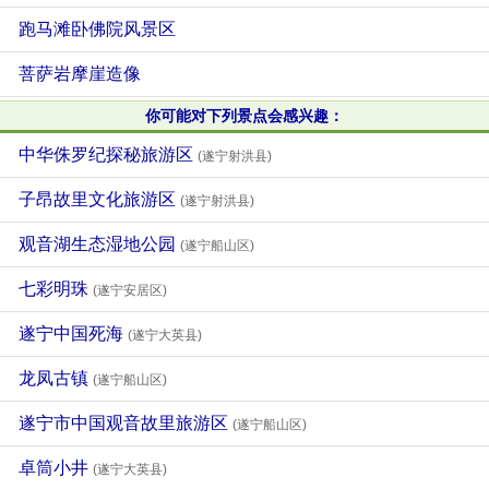
跑马滩卧佛院风景区
菩萨岩摩崖造像
你可能对下列景点会感兴趣：
中华侏罗纪探秘旅游区
(遂宁射洪县)
子昂故里文化旅游区
(遂宁射洪县)
观音湖生态湿地公园
(遂宁船山区)
七彩明珠
(遂宁安居区)
遂宁中国死海
(遂宁大英县)
龙凤古镇
(遂宁船山区)
遂宁市中国观音故里旅游区
(遂宁船山区)
卓筒小井
(遂宁大英县)