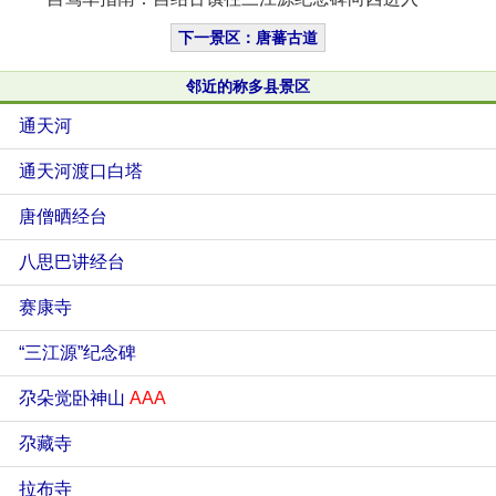
下一景区：唐蕃古道
邻近的称多县景区
通天河
通天河渡口白塔
唐僧晒经台
八思巴讲经台
赛康寺
“三江源”纪念碑
尕朵觉卧神山
AAA
尕藏寺
拉布寺