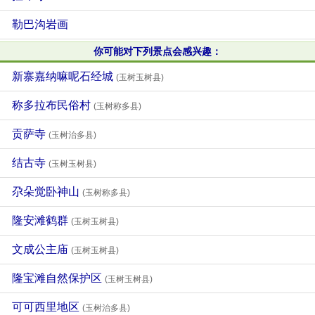
勒巴沟岩画
你可能对下列景点会感兴趣：
新寨嘉纳嘛呢石经城
(玉树玉树县)
称多拉布民俗村
(玉树称多县)
贡萨寺
(玉树治多县)
结古寺
(玉树玉树县)
尕朵觉卧神山
(玉树称多县)
隆安滩鹤群
(玉树玉树县)
文成公主庙
(玉树玉树县)
隆宝滩自然保护区
(玉树玉树县)
可可西里地区
(玉树治多县)