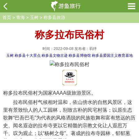
首页
>
青海
>
玉树
>
称多县旅游
称多拉布民俗村
时间：2022-09-08 发布者：羁绊
玉树
称多县十大景点
称多县文物古迹
称多县博物馆
称多县爱国主义教育基地
称多拉布民俗村为国家AAAA级旅游景区。
拉布民俗村气候相对温和，依山傍水的自然风景区，这
里有景致怡人的人工园林，别致古朴的民宅村落；以原生态
歌舞“巴吾巴毛”为代表的风格洒脱的民族歌舞和富有悠远的历
史、闻名遐迩的拉布寺更以它精髓的宗教文化让人遐思万
千、叹为观止；以“杨树之母”。著成的拉布寺园林，郁郁葱