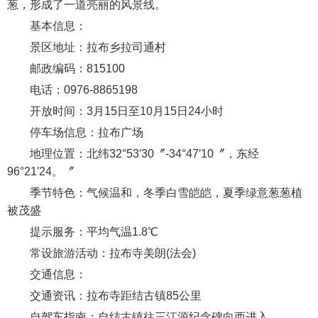
葱，形成了一道亮丽的风景线。
基本信息：
景区地址：拉布乡拉司通村
邮政编码：815100
电话：0976-8865198
开放时间：3月15日至10月15日24小时
停车场信息：拉布广场
地理位置：北纬32°53′30〞-34°47′10〞，东经
96°21′24。〞
季节特色：气候温和，冬季白雪皑皑，夏季绿意葱葱植
被茂盛
提示服务：平均气温1.8℃
常设旅游活动：拉布寺美朗(法会)
交通信息：
交通资讯：拉布寺距结古镇85公里
自驾车指南：自结古镇往三江源纪念碑向西进入