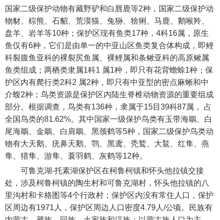
国家二级保护动物有藏野驴和白唇鹿等2种，国家二级保护动
物豺、棕熊、石貂、荒漠猫、兔狲、猞猁、马鹿、鹅喉羚、
盘羊、岩羊等10种；保护区现有鱼类17种，4科16属，原生
鱼仅有6种，它们是由单一的中亚山区鱼类复合体构成，即鲤
科裂腹鱼亚科的裸裂尻鱼属、裸鲤属和条鳅亚科的高原鳅属
鱼类组成；两栖类隶属1科1 属1种，即只有花背蟾蜍1种；保
护区内有爬行类2科2 属2种，即只有中亚型的密点麻蜥和中
介蝮2种；鸟类资源是保护区内陆生脊椎动物资源的重要组成
部分。根据调查，鸟类有136种，隶属于15目39科87属， 占
全国鸟类的81.62%。其中国家一级保护鸟类有玉带海鵰、白
尾海鵰、金鵰、白肩鵰、黑颈鹤等5种，国家二级保护鸟类动
物有大天鹅、疣鼻天鹅、鹗、黑鸢、秃鹫、大鵟、红隼、燕
隼、猎隼、游隼、蓑羽鹤、灰鹤等12种。
可鲁克湖-托素湖保护区在柯鲁柯镇和怀头他拉镇交接
处，涉及柯鲁柯镇的陶生村和可鲁克湖村，怀头他拉镇的八
里沟村和卡格图等4个行政村；保护区内没有常住人口，保护
区周边有1971人，保护区周边人口密度4.79人/公顷。民族有
内蒙古、藏族、回族、土家族和汉族；以蒙古族人口为主，