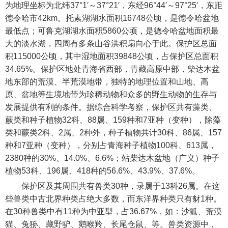
为地理坐标为北纬37°1′～37°21′，东经96°44′～97°25′，东距
德令哈市42km。托素湖湖水面积16748公顷，是德令哈盆地
最低点；可鲁克湖湖水面积5860公顷，是德令哈盆地面积最
大的淡水湖，四周有多条山谷洪积扇向心于此。保护区总面
积115000公顷，其中湿地面积39848公顷，占保护区总面积
34.65%。保护区地处青海省西部，青藏高原中部，柴达木盆
地东部的荒漠、半荒漠地带，独特的地理位置和山地、高
原、盆地等生境地带为珍稀动物和众多的野生动物的生存与
发展提供有利的条件。据综合科学考察，保护区共有藻类、
蕨类和种子植物32科、88属、159种和7亚种（变种），除藻
类和蕨类2科、2属、2种外，种子植物共计30科、86属、157
种和7亚种（变种），分别占青海种子植物100科、613属，
2380种的30%、14.0%、6.6%；站柴达木盆地（广义）种子
植物53科、196属、418种的56.6%、43.9%、37.6%。
保护区及其周围共有兽类30种，录属于13科26属。在这
些兽类中古北界种类占绝大多数，而东洋界种类只有豺1种。
在30种兽类中有11种为中亚型，占36.67%，如：沙狐、荒漠
猫、兔狲、藏野驴、鹅喉羚、长尾仓鼠、等。兽类资源中，