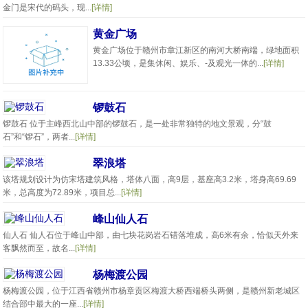
金门是宋代的码头，现...
[详情]
黄金广场
黄金广场位于赣州市章江新区的南河大桥南端，绿地面积
13.33公顷，是集休闲、娱乐、-及观光一体的...
[详情]
锣鼓石
锣鼓石 位于主峰西北山中部的锣鼓石，是一处非常独特的地文景观，分“鼓
石”和“锣石”，两者...
[详情]
翠浪塔
该塔规划设计为仿宋塔建筑风格，塔体八面，高9层，基座高3.2米，塔身高69.69
米，总高度为72.89米，项目总...
[详情]
峰山仙人石
仙人石 仙人石位于峰山中部，由七块花岗岩石错落堆成，高6米有余，恰似天外来
客飘然而至，故名...
[详情]
杨梅渡公园
杨梅渡公园，位于江西省赣州市杨章贡区梅渡大桥西端桥头两侧，是赣州新老城区
结合部中最大的一座...
[详情]