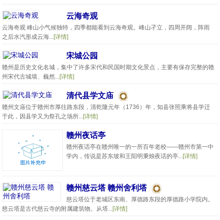
云海奇观
云海奇观 峰山小气候独特，四季都能看到云海奇观。峰山孑立，四周开阔，阵雨
之后水汽形成云海...
[详情]
宋城公园
赣州是历史文化名城，集中了许多宋代和民国时期文化景点，主要有保存完整的赣
州宋代古城墙、巍然...
[详情]
清代县学文庙
赣州文庙位于赣州市厚往路东段，清乾隆元年（1736）年，知县张照乘将县学迁
于此，因县学又为祭孔之场所...
[详情]
赣州夜话亭
赣州夜话亭在赣州唯一的一所百年老校——赣州市第一中
学内，传说是苏东坡和王阳明秉烛夜话的亭...
[详情]
赣州慈云塔 赣州舍利塔
慈云塔位于老城区东南、厚德路东段的厚德路小学院内。
慈云塔是古代慈云寺的附属建筑物。从塔...
[详情]