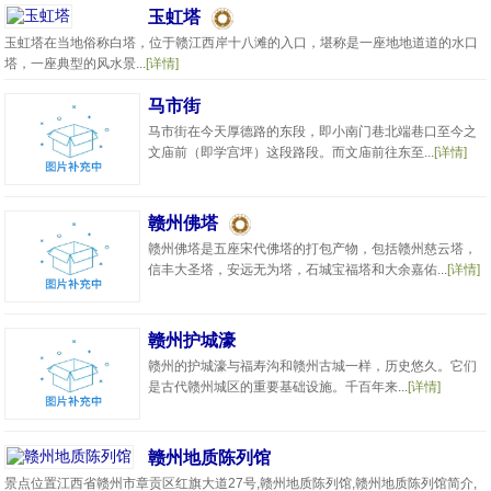
玉虹塔
玉虹塔在当地俗称白塔，位于赣江西岸十八滩的入口，堪称是一座地地道道的水口
塔，一座典型的风水景...
[详情]
马市街
马市街在今天厚德路的东段，即小南门巷北端巷口至今之
文庙前（即学宫坪）这段路段。而文庙前往东至...
[详情]
赣州佛塔
赣州佛塔是五座宋代佛塔的打包产物，包括赣州慈云塔，
信丰大圣塔，安远无为塔，石城宝福塔和大余嘉佑...
[详情]
赣州护城濠
赣州的护城濠与福寿沟和赣州古城一样，历史悠久。它们
是古代赣州城区的重要基础设施。千百年来...
[详情]
赣州地质陈列馆
景点位置江西省赣州市章贡区红旗大道27号,赣州地质陈列馆,赣州地质陈列馆简介,