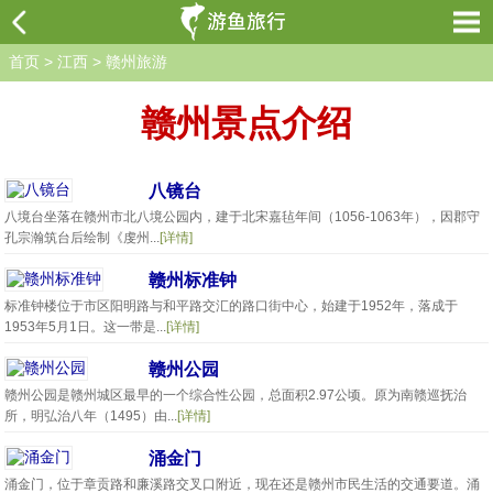
首页
>
江西
>
赣州旅游
赣州景点介绍
八镜台
八境台坐落在赣州市北八境公园内，建于北宋嘉毡年间（1056-1063年），因郡守
孔宗瀚筑台后绘制《虔州...
[详情]
赣州标准钟
标准钟楼位于市区阳明路与和平路交汇的路口街中心，始建于1952年，落成于
1953年5月1日。这一带是...
[详情]
赣州公园
赣州公园是赣州城区最早的一个综合性公园，总面积2.97公顷。原为南赣巡抚治
所，明弘治八年（1495）由...
[详情]
涌金门
涌金门，位于章贡路和廉溪路交叉口附近，现在还是赣州市民生活的交通要道。涌