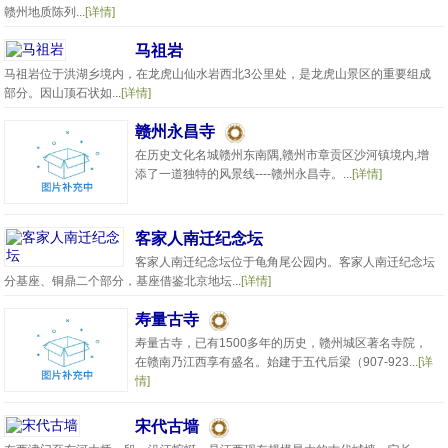
赣州地质陈列...
[详情]
马祖岩
马祖岩位于洪湖乡境内，在龙虎山仙水岩西北3公里处，是龙虎山景区的重要组成
部分。因山顶石状如...
[详情]
赣州永昌寺
在历史文化名城赣州东南隅,赣州市章贡区沙河镇境内,增
添了一道独特的风景线----赣州永昌寺。...
[详情]
客家人南迁纪念坛
客家人南迁纪念坛位于龟角尾公园内。客家人南迁纪念坛
分基座、铜鼎二个部分，基座借鉴北京地坛...
[详情]
寿量古寺
寿量古寺，已有1500多年的历史，赣州城区著名寺院，
在赣南乃江西享有盛名。始建于五代后梁（907-923...
[详
情]
宋代古墙