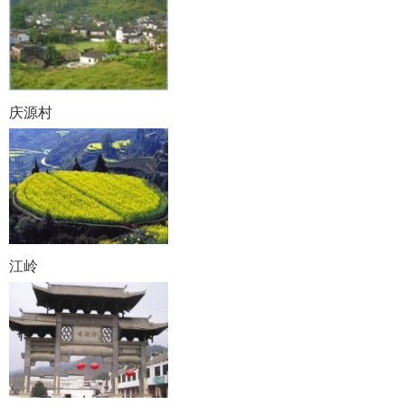
庆源村
江岭