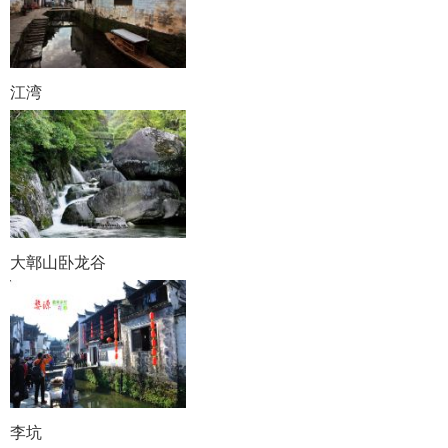
江湾
大鄣山卧龙谷
李坑