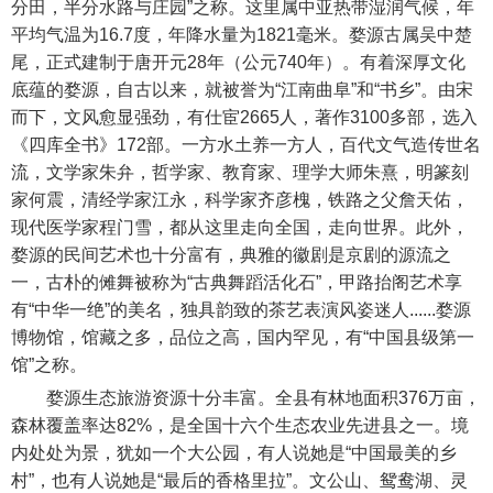
分田，半分水路与庄园”之称。这里属中亚热带湿润气候，年
平均气温为16.7度，年降水量为1821毫米。婺源古属吴中楚
尾，正式建制于唐开元28年（公元740年）。有着深厚文化
底蕴的婺源，自古以来，就被誉为“江南曲阜”和“书乡”。由宋
而下，文风愈显强劲，有仕宦2665人，著作3100多部，选入
《四库全书》172部。一方水土养一方人，百代文气造传世名
流，文学家朱弁，哲学家、教育家、理学大师朱熹，明篆刻
家何震，清经学家江永，科学家齐彦槐，铁路之父詹天佑，
现代医学家程门雪，都从这里走向全国，走向世界。此外，
婺源的民间艺术也十分富有，典雅的徽剧是京剧的源流之
一，古朴的傩舞被称为“古典舞蹈活化石”，甲路抬阁艺术享
有“中华一绝”的美名，独具韵致的茶艺表演风姿迷人......婺源
博物馆，馆藏之多，品位之高，国内罕见，有“中国县级第一
馆”之称。
婺源生态旅游资源十分丰富。全县有林地面积376万亩，
森林覆盖率达82%，是全国十六个生态农业先进县之一。境
内处处为景，犹如一个大公园，有人说她是“中国最美的乡
村”，也有人说她是“最后的香格里拉”。文公山、鸳鸯湖、灵