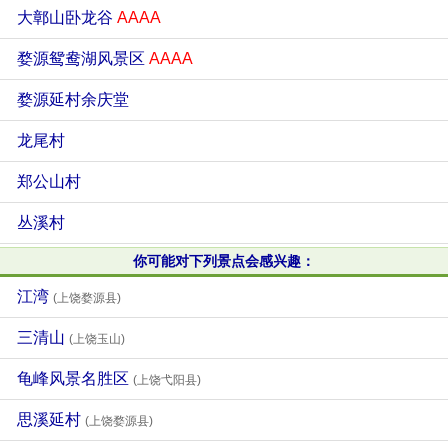
大鄣山卧龙谷
AAAA
婺源鸳鸯湖风景区
AAAA
婺源延村余庆堂
龙尾村
郑公山村
丛溪村
你可能对下列景点会感兴趣：
江湾
(上饶婺源县)
三清山
(上饶玉山)
龟峰风景名胜区
(上饶弋阳县)
思溪延村
(上饶婺源县)