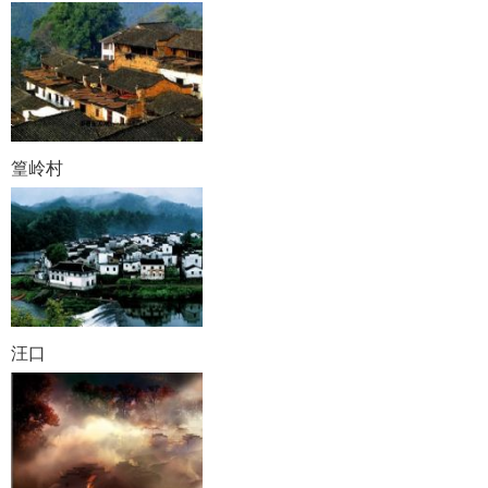
篁岭村
汪口