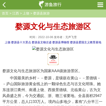
首页
>
江西
>
上饶
>
婺源县旅游
婺源文化与生态旅游区
时间：2022-10-06 发布者：无声飞雪
上饶
婺源县十大景点
婺源县文物古迹
婺源县博物馆
婺源县爱国主义教育基地
婺源文化与生态旅游区为国家AAA级旅游景区。
中国最美的乡村－－婺源，是镶嵌在黄山－－景德镇－
－庐山国际旅游黄金线上的一颗绿色生态与古文化明珠。她
东连浙江衢州、南通上饶、西接景德镇、北临黄山，古为文
风鼎盛之所，今为交通皖、浙、赣三省要地。全县面积2947
平方公里，总人口33万人。境内山多地少，素有“八分半三一