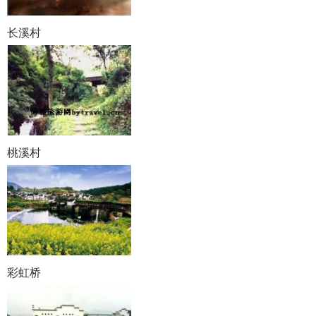
长溪村
桃溪村
彩虹桥