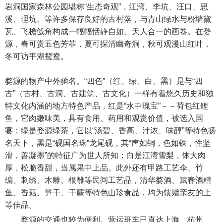
岩洞国家森林公园堪称“生态奇观”，江湾、李坑、汪口、思
溪、理坑、等许多保存良好的古村落，与青山绿水与粉墙黛
瓦、飞檐戗角构成一幅幅恬静自如、天人合一的画卷。在婺
源，春可赏五色芳菲，夏可探清幽奇洞，秋可观漫山红叶，
冬可访平湖鸳鸯。
婺源的物产中外驰名。“四色”（红、绿、白、黑）是与“四
古”（古村、古洞、古建筑、古文化）一样有着悠久历史和独
特文化内涵的地方特色产品，红是“水中瑰宝”－－荷包红鲤
鱼，它肉嫩味美，具有食用、药用和观赏价值，被选入国
宴；绿是婺源绿茶，它以“汤碧、香高、汁浓、味醇”等特色扬
名天下，黑是“砚国名珠”龙尾砚，其“声如铜，色如铁，性坚
滑，善凝墨”的特征广为世人所知；白是江湾雪梨，体大肉
厚，松脆香甜，当属果中上品。此外还有甲路工艺伞、竹
编、刺绣、木雕、根雕等民间工艺品，清华婺酒、赋春酒糟
鱼、香菇、笋干、干蕨等特色山珍食品，均为馈赠亲友的上
等佳品。
婺源的交通也较为便利。营运班车已直达上海、杭州、