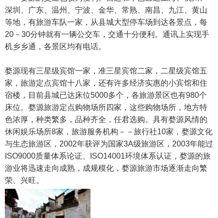
深圳、广东、温州、宁波、金华、常熟、南昌、九江、黄山
等地，有旅游车队一家，从县城大型停车场到达各景点，每
20－30分钟就有一辆公交车，交通十分便利。通讯上实现手
机乡乡通，各景区均有电话。
婺源现有三星级宾馆一家，准三星宾馆二家，二星级宾馆五
家，旅游定点宾馆十八家，还有许多经济实惠的小宾馆和住
宿楼，目前县城已达床位5000多个，各旅游景区也有980个
床位。婺源旅游定点购物场所四家，这些购物场所，地方特
色浓厚，种类繁多，品种齐全，任君选购。具有婺源风情的
休闲娱乐场所8家，旅游服务机构－－旅行社10家，婺源文化
与生态旅游区，2002年获评为国家3A级旅游区，2003年能过
ISO9000质量体系论证、ISO14001环境体系认证，婺源的旅
游业将迅速走向成熟，成规模化，婺源旅游市场逐渐走向繁
荣、兴旺。