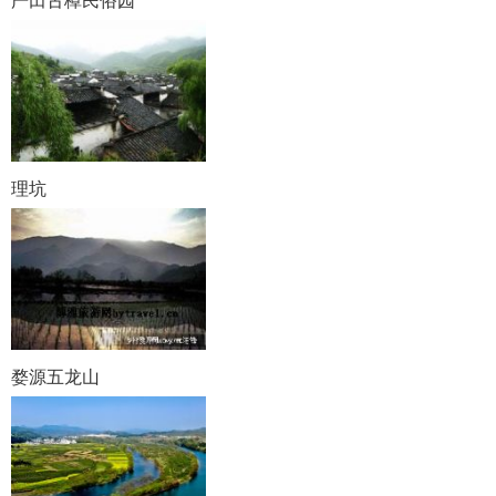
严田古樟民俗园
理坑
婺源五龙山