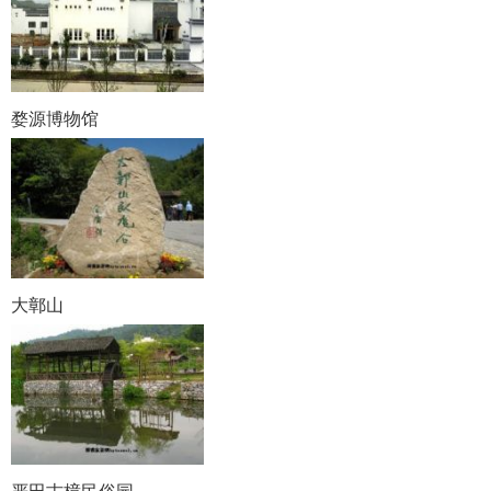
婺源博物馆
大鄣山