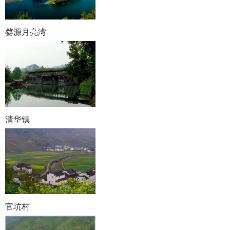
婺源月亮湾
清华镇
官坑村