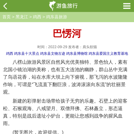
首页
>
黑龙江
>
鸡西
>
鸡东县旅游
巴愣河
时间：2022-09-29 发布者：肩头软猫
鸡西
鸡东县十大景点
鸡东县文物古迹
鸡东县博物馆
鸡东县爱国主义教育基地
八楞山旅游风景区自然风光优美独特、景色怡人，素有
北国小镜泊湖的美称，也有五大连池的幽静，群山丛中充满
了鸟语花香，站在水库大坝上向下俯视，那飞泻的水波隆隆
作响，可谓是“飞流直下翻巨浪，波涛滚滚向东流”的壮丽景
观。
新建的彩弹射击场带给孩子无穷的乐趣。石壁上的迎客
松、石猴观海、八戒望月、双僧拜佛、石林矗立，形态逼
真，特别是战后遗址小炉台，更能让您感到战争的腥风血
雨。
(暂无图片，欢迎提供。)