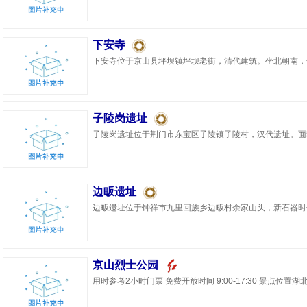
下安寺
下安寺位于京山县坪坝镇坪坝老街，清代建筑。坐北朝南，合
子陵岗遗址
子陵岗遗址位于荆门市东宝区子陵镇子陵村，汉代遗址。面积约
边畈遗址
边畈遗址位于钟祥市九里回族乡边畈村余家山头，新石器时代遗
京山烈士公园
用时参考2小时门票 免费开放时间 9:00-17:30 景点位置