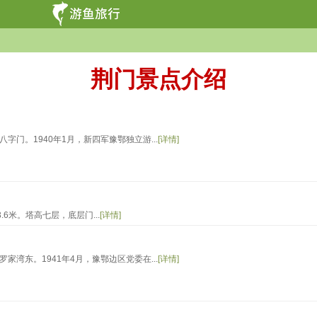
荆门景点介绍
门。1940年1月，新四军豫鄂独立游...
[详情]
米。塔高七层，底层门...
[详情]
湾东。1941年4月，豫鄂边区党委在...
[详情]