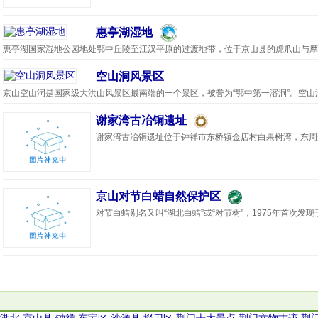
惠亭湖湿地
惠亭湖国家湿地公园地处鄂中丘陵至江汉平原的过渡地带，位于京山县的虎爪山与摩天
空山洞风景区
京山空山洞是国家级大洪山风景区最南端的一个景区，被誉为“鄂中第一溶洞”。空山洞位
谢家湾古冶铜遗址
谢家湾古冶铜遗址位于钟祥市东桥镇金店村白果树湾，东周遗址
京山对节白蜡自然保护区
对节白蜡别名又叫“湖北白蜡”或“对节树”，1975年首次发现