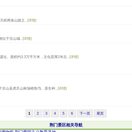
岭两条山脉之...
[详情]
于京山城...
[详情]
。面积约3.3万平方米，文化层厚2米左...
[详情]
于京山县虎爪山林场鲤鱼垱。原生种...
[详情]
1
2
3
4
5
6
下一页
尾页
荆门景区相关导航