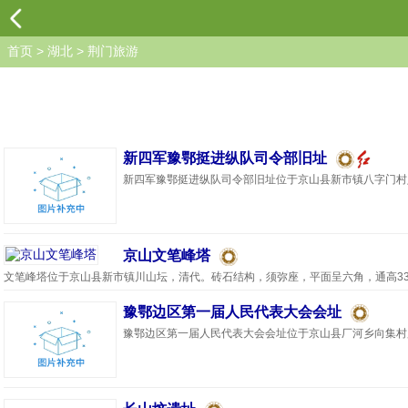
首页
>
湖北
>
荆门旅游
新四军豫鄂挺进纵队司令部旧址
新四军豫鄂挺进纵队司令部旧址位于京山县新市镇八字门村八字
京山文笔峰塔
文笔峰塔位于京山县新市镇川山坛，清代。砖石结构，须弥座，平面呈六角，通高33.6
豫鄂边区第一届人民代表大会会址
豫鄂边区第一届人民代表大会会址位于京山县厂河乡向集村罗家