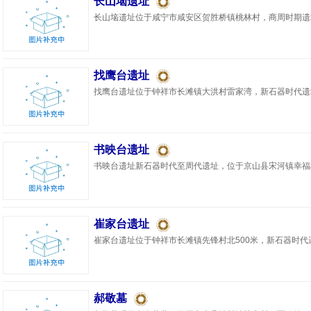
长山垴遗址
长山垴遗址位于咸宁市咸安区贺胜桥镇桃林村，商周时期遗址
找鹰台遗址
找鹰台遗址位于钟祥市长滩镇大洪村雷家湾，新石器时代遗址。
书映台遗址
书映台遗址新石器时代至周代遗址，位于京山县宋河镇幸福村
崔家台遗址
崔家台遗址位于钟祥市长滩镇先锋村北500米，新石器时代遗址。
郝敬墓