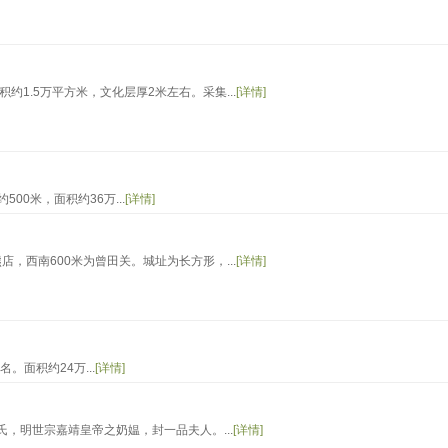
1.5万平方米，文化层厚2米左右。采集...
[详情]
0米，面积约36万...
[详情]
，西南600米为曾田关。城址为长方形，...
[详情]
面积约24万...
[详情]
，明世宗嘉靖皇帝之奶媪，封一品夫人。...
[详情]