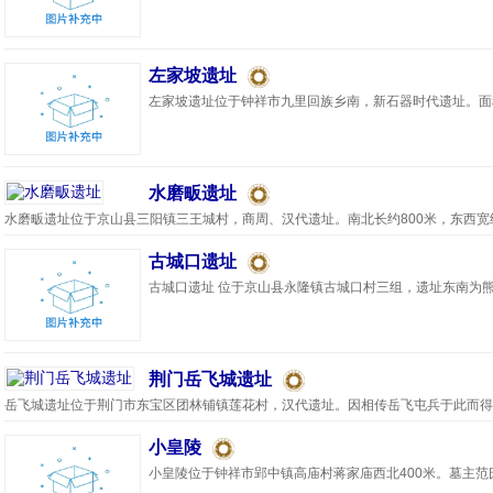
左家坡遗址
左家坡遗址位于钟祥市九里回族乡南，新石器时代遗址。面积约
水磨畈遗址
水磨畈遗址位于京山县三阳镇三王城村，商周、汉代遗址。南北长约800米，东西宽约50
古城口遗址
古城口遗址 位于京山县永隆镇古城口村三组，遗址东南为熊店
荆门岳飞城遗址
岳飞城遗址位于荆门市东宝区团林铺镇莲花村，汉代遗址。因相传岳飞屯兵于此而得名。
小皇陵
小皇陵位于钟祥市郢中镇高庙村蒋家庙西北400米。墓主范氏