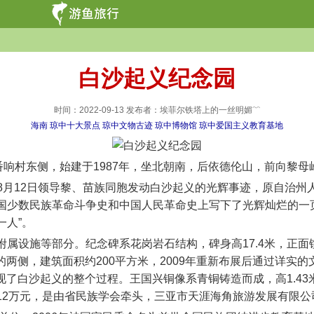
白沙起义纪念园
时间：2022-09-13 发布者：埃菲尔铁塔上的一丝明媚﹌
海南
琼中十大景点
琼中文物古迹
琼中博物馆
琼中爱国主义教育基地
村东侧，始建于1987年，坐北朝南，后依德伦山，前向黎母岭
年8月12日领导黎、苗族同胞发动白沙起义的光辉事迹，原自治
国少数民族革命斗争史和中国人民革命史上写下了光辉灿烂的一
一人”。
施等部分。纪念碑系花岗岩石结构，碑身高17.4米，正面镌刻着
的两侧，建筑面积约200平方米，2009年重新布展后通过详
重现了白沙起义的整个过程。王国兴铜像系青铜铸造而成，高1.43
12万元，是由省民族学会牵头，三亚市天涯海角旅游发展有限公