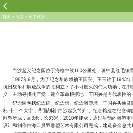
首页
>
海南
>
琼中旅游
白沙起义纪念园位于海榆中线160公里处，琼中县红毛镇番响
1987年9月，为了纪念黎族领袖王国兴、王玉锦于1943
抗日战争和解放战争的胜利立下了不可磨灭的伟大功勋，在中
义，主动寻找共产党，建立革命根据地，王国兴是有代表性的
纪念园包括纪念碑、纪念馆、纪念雕塑墙、王国兴头像及附属设
朽”十二个大字，背面刻着“白沙起义简介”。纪念馆建在纪念碑
雕塑所成，高3米，长33米，2010年建成，通过生动的雕塑
设计和制作由海口晨羽雕塑艺术有限公司完成，建造资金总共