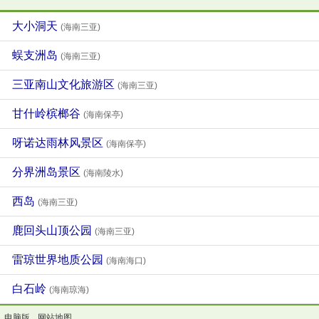
大小洞天
(海南三亚)
蜈支洲岛
(海南三亚)
三亚南山文化旅游区
(海南三亚)
甘什岭槟榔谷
(海南保亭)
呀诺达雨林风景区
(海南保亭)
分界洲岛景区
(海南陵水)
西岛
(海南三亚)
鹿回头山顶公园
(海南三亚)
雷琼世界地质公园
(海南海口)
白石岭
(海南琼海)
电脑版
网站地图