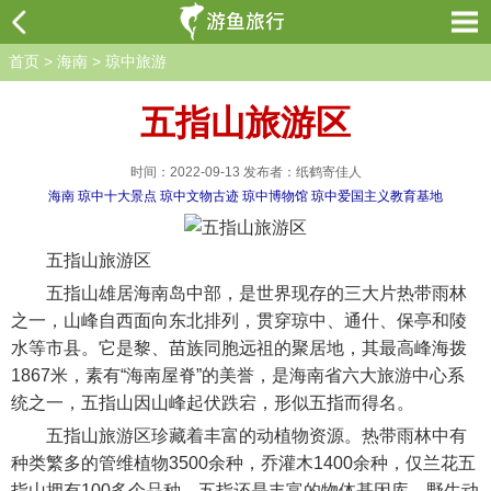
首页
>
海南
>
琼中旅游
五指山旅游区
时间：2022-09-13 发布者：纸鹤寄佳人
海南
琼中十大景点
琼中文物古迹
琼中博物馆
琼中爱国主义教育基地
五指山旅游区
五指山雄居海南岛中部，是世界现存的三大片热带雨林
之一，山峰自西面向东北排列，贯穿琼中、通什、保亭和陵
水等市县。它是黎、苗族同胞远祖的聚居地，其最高峰海拨
1867米，素有“海南屋脊”的美誉，是海南省六大旅游中心系
统之一，五指山因山峰起伏跌宕，形似五指而得名。
五指山旅游区珍藏着丰富的动植物资源。热带雨林中有
种类繁多的管维植物3500余种，乔灌木1400余种，仅兰花五
指山拥有100多个品种。五指还是丰富的物体基因库。野生动