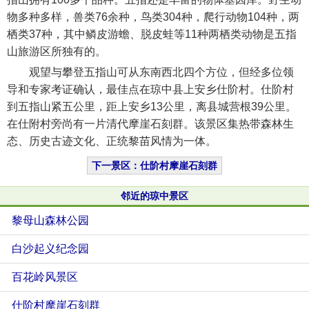
物多种多样，兽类76余种，鸟类304种，爬行动物104种，两
栖类37种，其中鳞皮游蟾、脱皮蛙等11种两栖类动物是五指
山旅游区所独有的。
观望与攀登五指山可从东南西北四个方位，但经多位领
导和专家考证确认，最佳点在琼中县上安乡仕阶村。仕阶村
到五指山紧五公里，距上安乡13公里，离县城营根39公里。
在仕附村旁尚有一片清代摩崖石刻群。该景区集热带森林生
态、历史古迹文化、正统黎苗风情为一体。
下一景区：仕阶村摩崖石刻群
邻近的琼中景区
黎母山森林公园
白沙起义纪念园
百花岭风景区
仕阶村摩崖石刻群