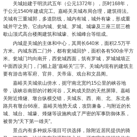
关城始建于明洪武五年（公元1372年），历时168年，
于公元1540年建成完工。嘉峪关关城布局合理，建筑得法。
关城有三重城郭，多道防线，城内有城，城外有壕，形成重
城并守之势。它由内城、瓮城、罗城、城壕及三座三层三檐
歇山顶式高台楼阁建筑和城壕、长城峰台等组成。
内城是关城的主体和中心，其周长640米，面积2.5万平
方米。内城东西二门外，都有瓮城回护，面积各有500余平方
米。瓮城门均向南开，西瓮城西面，筑有罗城，罗城城墙正
中面西设关门，门楣上题“嘉峪关”三字。关城内现有的建筑主
要有游击将军府、官井、关帝庙、戏台和文昌阁。
嘉峪关关城依山傍水，扼守南北宽约15公里的峡谷地
带，该峡谷南部的讨赖河谷，又构成关防的天然屏障。嘉峪
关附近烽燧、墩台纵横交错，关城东、西、南、北、东北各
路共有墩台66座。嘉峪关地势天成，攻防兼备，与附近的长
城、城台、城壕、烽燧等设施构成了严密的军事防御体系，
被誉为“天下第一雄关”。
景点内有多种娱乐项目可供选择，除附近居民提供的骑