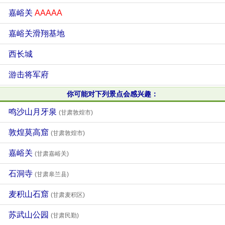
嘉峪关
AAAAA
嘉峪关滑翔基地
西长城
游击将军府
你可能对下列景点会感兴趣：
鸣沙山月牙泉
(甘肃敦煌市)
敦煌莫高窟
(甘肃敦煌市)
嘉峪关
(甘肃嘉峪关)
石洞寺
(甘肃皋兰县)
麦积山石窟
(甘肃麦积区)
苏武山公园
(甘肃民勤)