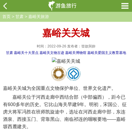
首页
>
甘肃
>
嘉峪关旅游
嘉峪关关城
时间：2022-09-26 发布者：丗故與妳
甘肃
嘉峪关十大景点
嘉峪关文物古迹
嘉峪关博物馆
嘉峪关爱国主义教育基地
嘉峪关关城为全国重点文物保护单位、世界文化遗产。
嘉峪关位于河西走廊中西结合部（中部偏西），距今已
有600多年的历史。它比山海关早建9年。明初，宋国公、征
虏大将军冯胜在班师凯旋途中，选址在河西走廊中部，东连
酒泉、西接玉门、背靠黑山、南临祁连的咽喉要地——嘉峪
塬西麓建关。