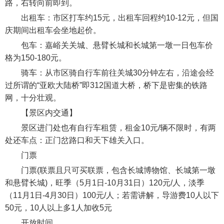
路，右转向前即到。
出租车：市区打车约15元，出租车回程约10-12元，但国
庆期间出租车会坐地起价。
包车：嘉峪关关城、悬臂长城和长城第一墩一日包车价
格为150-180元。
骑车：从市区骑自行车前往关城30分钟左右，沿途会经
过所谓的“亚欧大陆桥”即312国道大桥，桥下是密集的铁路
网，十分壮观。
【景区内交通】
景区进门处也有自行车租赁，租金10元/辆不限时，有两
处还车点：正门岔路口和天下雄关入口。
门票
门票(联票且只可买联票，包含长城博物馆、长城第一墩
和悬臂长城)，旺季（5月1日-10月31日）120元/人，淡季
（11月1日-4月30日）100元/人；若需讲解，导游费10人以下
50元，10人以上多1人加收5元
开放时间