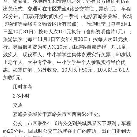
马、骑骆驼、沙地跑车和滑翔机之外，还有官方组织的仿古
出关仪式。交通可在市区乘坐4路公交前往，票价1元，车程
20分钟。门票/开放时间实行一票制（包括嘉峪关关城、长城
博物馆等嘉峪关文物景区所有景点）。旅游旺季（每年5月1
日至10月31日）按每人次101元执行（含邮资明信片1元）；
旅游淡季（每年11月1日至次年4月30日）按每人次61元执
行。导游服务费为每人次10元，由游客自愿选择。对儿童、
残疾人、现役军人、中小学学生集体参观实行免票；60岁以
上老年人、大中专学生、中小学学生个人参观实行半价优
惠。如需讲解，另外收费。10人以下50元，10人以上多1人
加收5元。
用时参考
2-3小时
交通
嘉峪关关城位于嘉峪关市区西南6公里处。
公交：市区乘坐4、6路公交到关城风景区下即到，车程
约20分钟。回城时公交车站就在正门的南边，出正门走到大