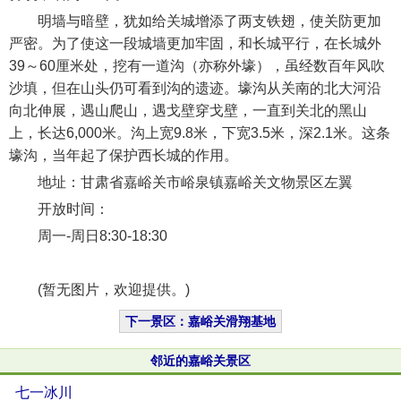
明墙与暗壁，犹如给关城增添了两支铁翅，使关防更加
严密。为了使这一段城墙更加牢固，和长城平行，在长城外
39～60厘米处，挖有一道沟（亦称外壕），虽经数百年风吹
沙填，但在山头仍可看到沟的遗迹。壕沟从关南的北大河沿
向北伸展，遇山爬山，遇戈壁穿戈壁，一直到关北的黑山
上，长达6,000米。沟上宽9.8米，下宽3.5米，深2.1米。这条
壕沟，当年起了保护西长城的作用。
地址：甘肃省嘉峪关市峪泉镇嘉峪关文物景区左翼
开放时间：
周一-周日8:30-18:30
(暂无图片，欢迎提供。)
下一景区：嘉峪关滑翔基地
邻近的嘉峪关景区
七一冰川