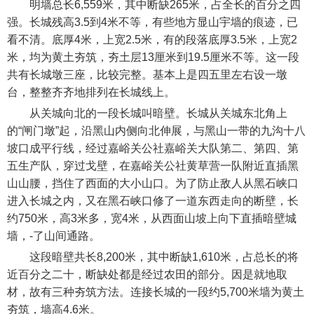
明墙总长6,559米，其中断缺265米，占全长的百分之四
强。长城残高3.5到4米不等，有些地方显山宇墙的痕迹，已
看不清。底厚4米，上宽2.5米，有的段落底厚3.5米，上宽2
米，均为黄土夯筑，夯土层13厘米到19.5厘米不等。这一段
共有长城墩三座，比较完整。基本上是四五里左右设一墩
台，整整齐齐地排列在长城线上。
从关城向北的一段长城叫暗壁。长城从关城东北角上
的“闸门墩”起，沿黑山内侧向北伸展，与黑山一带的九沟十八
坡口成平行线，经过嘉峪关公社嘉峪关大队第二、第四、第
五生产队，穿过戈壁，在嘉峪关公社黄草营一队附近直插黑
山山腰，挡住了西面的大小山口。为了防止敌人从黑石峡口
进入长城之内，又在黑石峡口修了一道东西走向的断壁，长
约750米，高3米多，宽4米，从西面山坡上向下直插暗壁城
墙，-了山间通路。
这段暗壁共长8,200米，其中断缺1,610米，占总长的将
近百分之二十，断缺处都是经过农田的部分。因是就地取
材，故有三种夯筑方法。连接长城的一段约5,700米墙为黄土
夯筑，墙高4.6米。