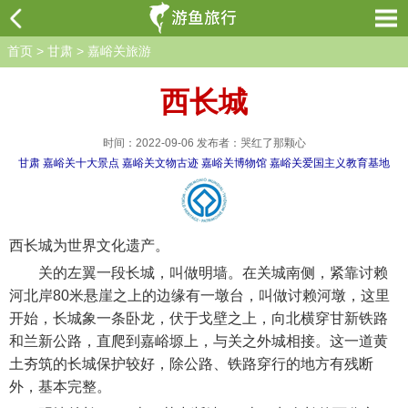
首页
>
甘肃
>
嘉峪关旅游
西长城
时间：2022-09-06 发布者：哭红了那颗心
甘肃
嘉峪关十大景点
嘉峪关文物古迹
嘉峪关博物馆
嘉峪关爱国主义教育基地
西长城为世界文化遗产。
关的左翼一段长城，叫做明墙。在关城南侧，紧靠讨赖
河北岸80米悬崖之上的边缘有一墩台，叫做讨赖河墩，这里
开始，长城象一条卧龙，伏于戈壁之上，向北横穿甘新铁路
和兰新公路，直爬到嘉峪塬上，与关之外城相接。这一道黄
土夯筑的长城保护较好，除公路、铁路穿行的地方有残断
外，基本完整。