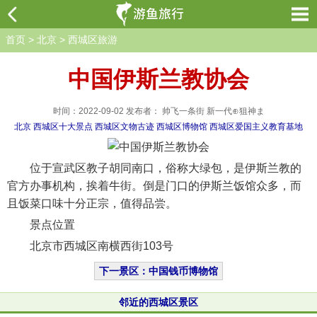
首页
>
北京
>
西城区旅游
中国伊斯兰教协会
时间：2022-09-02 发布者： 帅飞一条街 新一代⊕狙神ま
北京
西城区十大景点
西城区文物古迹
西城区博物馆
西城区爱国主义教育基地
位于宣武区教子胡同南口，俗称大绿包，是伊斯兰教的
官方办事机构，挨着牛街。倒是门口的伊斯兰饭馆众多，而
且饭菜口味十分正宗，值得品尝。
景点位置
北京市西城区南横西街103号
下一景区：中国钱币博物馆
邻近的西城区景区