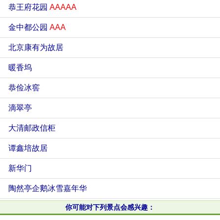
恭王府花园
AAAAA
金中都公园
AAA
北京康有为故居
暖香坞
恭俭冰窖
滴翠亭
大清邮政信柜
谭鑫培故居
新华门
陶然亭企鹅冰雪嘉年华
你可能对下列景点会感兴趣：