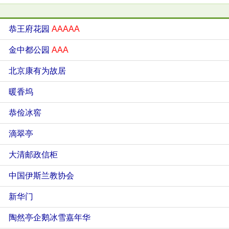
恭王府花园
AAAAA
金中都公园
AAA
北京康有为故居
暖香坞
恭俭冰窖
滴翠亭
大清邮政信柜
中国伊斯兰教协会
新华门
陶然亭企鹅冰雪嘉年华