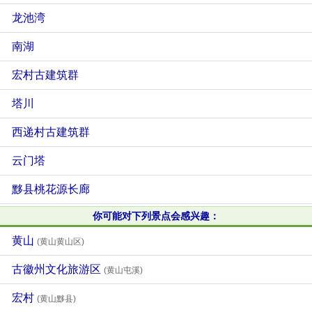
龙池湾
南湖
宏村古建筑群
塔川
西递村古建筑群
云门塔
黟县桃花源长廊
你可能对下列景点会感兴趣：
黄山
(黄山黄山区)
古徽州文化旅游区
(黄山屯溪)
宏村
(黄山黟县)