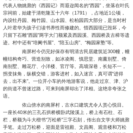
代表人物姚鼐的《西园记》而遐迩闻名的“西园”，坐落在叶氏
宗祠前，始建于清乾隆五十六年（1791），占地近1公顷，
内设牡丹园、梅竹园、山水园、松柏园四大部分，是当时村
人叶君华为孩子们读书养性而修建的。惜西园现已毁坏，今
只留下石雕“西园”两字大门额紧及西园溪、西园桥及古樟等遗
迹。村中还有“培阑书屋”、“陪玉山房”、“梅园家塾”等。
南屏村今仍完好保存有明清古民居建筑近300幢，幢
幢结构奇巧、营造别致，如冰凌阁、慎思堂、南薰别墅、倚
南别墅、雕花厅、小洋楼、官厅等。高墙深巷，长短不一，
拐变抹角，纵横交错，游客进村，如入迷宫，真可谓“进得
去，出不来”。一位开小车的外地游客说，他走过京、津、沪
的街道不曾迷过路，可来到南屏却出了洋相。这绝非夸张之
语。
依山傍水的南屏村，古水口建筑尤令人赏心悦目。
一座长40米的三孔石拱桥横卧武陵溪上，桥上有石柱、石
栏，桥额为斗大楷书“万松桥”三字石刻，传出自文学大师姚鼐
手笔。走过万松桥，迎面是雷祖殿、文昌阁、观音楼和万松