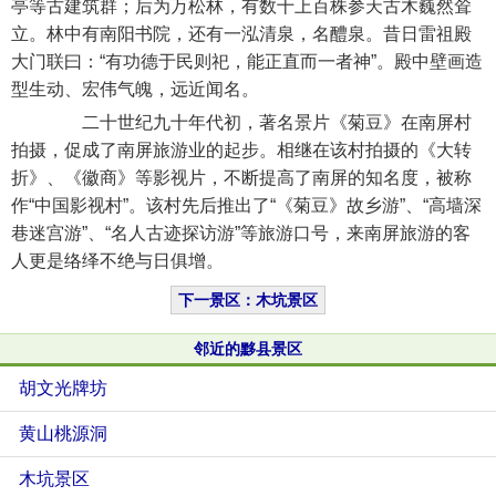
亭等古建筑群；后为万松林，有数十上百株参天古木巍然耸
立。林中有南阳书院，还有一泓清泉，名醴泉。昔日雷祖殿
大门联曰：“有功德于民则祀，能正直而一者神”。殿中壁画造
型生动、宏伟气魄，远近闻名。
二十世纪九十年代初，著名景片《菊豆》在南屏村
拍摄，促成了南屏旅游业的起步。相继在该村拍摄的《大转
折》、《徽商》等影视片，不断提高了南屏的知名度，被称
作“中国影视村”。该村先后推出了“《菊豆》故乡游”、“高墙深
巷迷宫游”、“名人古迹探访游”等旅游口号，来南屏旅游的客
人更是络绎不绝与日俱增。
下一景区：木坑景区
邻近的黟县景区
胡文光牌坊
黄山桃源洞
木坑景区