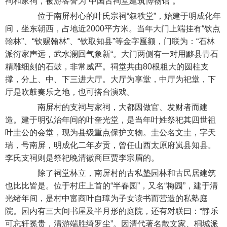
祠和家祠，被游客誉为“中国古祠堂建筑博物馆”。
位于南屏村心的叶氏宗祠“叙秩堂”，始建于明成化年
间，坐东朝西，占地近2000平方米。当年大门上端挂有“钦点
翰林”、“钦赐翰林”、“钦取知县”等金字匾额，门联为：“石林
派衍家声远，武水澜回气象新“。大门两侧有一对用黟县青石
精雕细刻的石鼓，非常威严。祠堂共由80根粗大的圆柱支
撑，分上、中、下三进大厅。大厅为享堂，中厅为祀堂，下
厅是吹鼓奏乐之地，也可搭台演戏。
南屏村的支祠与家祠，大都因做官、发财者而建
造。建于明弘治年间的叶奎光堂，是当年叶姓祭祀其四世祖
叶圭公的会堂，现为县级重点保护文物。圭公名文圭，字天
瑞，号南屏，明成化二年岁贡，曾任山西太原府岚县知县。
李氏支祠则是祭祀晚清徽商巨贾李宗眉的。
除了祠堂林立，南屏村的古私塾园林和古民居建筑
也比比皆是。位于村庄上首的“半春园”，又名“梅园”，建于清
光绪年间，是村中富商叶自璋为子女读书而营造的私塾庭
院。园内有三大间书屋及半月形的庭院，还有对联曰：“静乐
可忘轩冕贵，清游端胜绮罗尘”。因清代著名散文家、桐城派