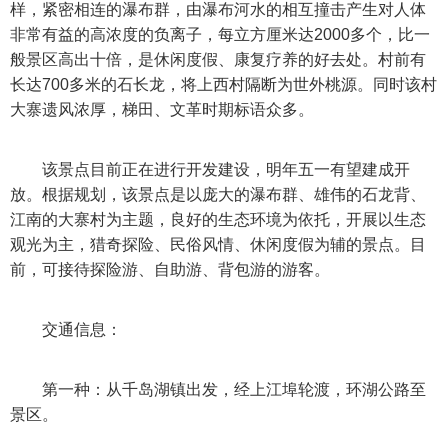
样，紧密相连的瀑布群，由瀑布河水的相互撞击产生对人体
非常有益的高浓度的负离子，每立方厘米达2000多个，比一
般景区高出十倍，是休闲度假、康复疗养的好去处。村前有
长达700多米的石长龙，将上西村隔断为世外桃源。同时该村
大寨遗风浓厚，梯田、文革时期标语众多。
该景点目前正在进行开发建设，明年五一有望建成开
放。根据规划，该景点是以庞大的瀑布群、雄伟的石龙背、
江南的大寨村为主题，良好的生态环境为依托，开展以生态
观光为主，猎奇探险、民俗风情、休闲度假为辅的景点。目
前，可接待探险游、自助游、背包游的游客。
交通信息：
第一种：从千岛湖镇出发，经上江埠轮渡，环湖公路至
景区。