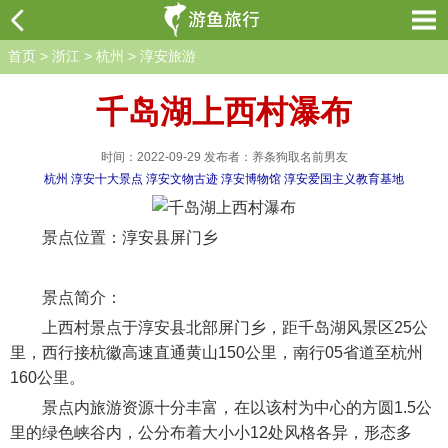
首页
>
浙江
>
杭州
>
淳安旅游
千岛湖上西村瀑布
时间：2022-09-29 发布者：养条狗取名前男友
杭州
淳安十大景点
淳安文物古迹
淳安博物馆
淳安爱国主义教育基地
景点位置：淳安县屏门乡
景点简介：
上西村景点于淳安县北部屏门乡，距千岛湖风景区25公
里，西行接杭徽高速直通黄山150公里，南行05省道至杭州
160公里。
景点内旅游资源十分丰富，在以该村为中心的方圆1.5公
里的绿色峡谷内，公分布着大小小12处风格各异，形态多