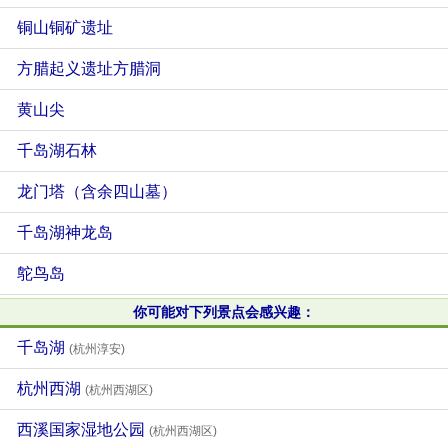
铜山铜矿遗址
方腊起义遗址方腊洞
黄山尖
千岛湖石林
龙门塔（含余四山墓）
千岛湖神龙岛
鸵鸟岛
你可能对下列景点会感兴趣：
千岛湖
(杭州淳安)
杭州西湖
(杭州西湖区)
西溪国家湿地公园
(杭州西湖区)