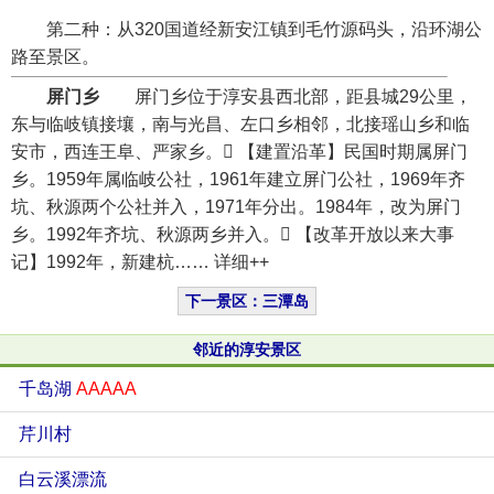
第二种：从320国道经新安江镇到毛竹源码头，沿环湖公
路至景区。
屏门乡
屏门乡位于淳安县西北部，距县城29公里，
东与临岐镇接壤，南与光昌、左口乡相邻，北接瑶山乡和临
安市，西连王阜、严家乡。 【建置沿革】民国时期属屏门
乡。1959年属临岐公社，1961年建立屏门公社，1969年齐
坑、秋源两个公社并入，1971年分出。1984年，改为屏门
乡。1992年齐坑、秋源两乡并入。 【改革开放以来大事
记】1992年，新建杭…… 详细++
下一景区：三潭岛
邻近的淳安景区
千岛湖
AAAAA
芹川村
白云溪漂流