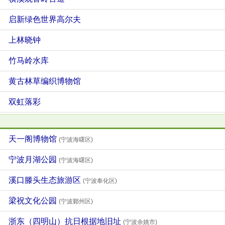
启新绿色世界高尔夫
上林晓钟
竹马岭水库
黄古林草编织博物馆
双虹落彩
天一阁博物馆
(宁波海曙区)
宁波月湖公园
(宁波海曙区)
溪口滕头生态旅游区
(宁波奉化区)
梁祝文化公园
(宁波鄞州区)
浙东（四明山）抗日根据地旧址
(宁波余姚市)