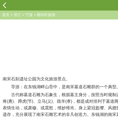
首页
>
浙江
>
宁波
>
鄞州区旅游
南宋石刻遗址公园为文化旅游景点。
导游：在东钱湖畔山岙中，是南宋墓道石雕群的一个典型。
古代称墓道石雕为石象生，根据墓主身分，按照当时规制进行
将(勇)、蹲虎(节)、立马(义)、跪羊(孝)，都是成对排列
表情生动，或肃穆、或震怒，维妙维肖。身上梁冠盔缨、风翅
遗存，充分展现了南宋石雕艺术的非凡创造力。东钱湖的南宋墓