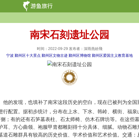
南宋石刻遗址公园
时间：2022-09-29 发布者：深雨燕紛飛
宁波
鄞州区十大景点
鄞州区文物古迹
鄞州区博物馆
鄞州区爱国主义教育基地
他的发现，也填补了南宋这段历史的空白，现在已被列为全国
配置。据初步统计，分布在上水、下水、韩岭、横街、福泉山等地
于墓道两侧；有的还有石笋墓表柱、石太师椅、仿木石牌坊等。在这些
护耳、方心曲领、袍服甲胄都雕刻得十分具体、细腻。动物石雕
道石雕群具有较高的历史价值、学术价值和艺术价值。交通：从