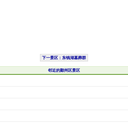
下一景区：东钱湖墓葬群
邻近的鄞州区景区