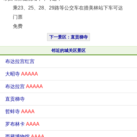
乘23、25、28、29路等公交车在措美林站下车可达
门票
免费
下一景区：直贡梯寺
邻近的城关区景区
布达拉宫红宫
大昭寺
AAAAA
布达拉宫
AAAAA
直贡梯寺
哲蚌寺
AAAA
罗布林卡
AAAA
西藏博物馆
AAAA