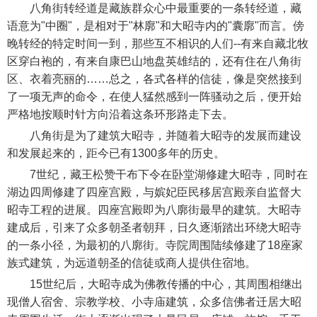
八角街转经道是藏族群众心中最重要的一条转经道，藏
语意为"中圈"，是相对于"林廓"和大昭寺内的"囊廓"而言。傍
晚转经的特定时间一到，那些互不相识的人们--有来自藏北牧
区穿白袍的，有来自康巴山地盘英雄结的，还有住在八角街
区、衣着亮丽的……总之，各式各样的信徒，像是突然接到
了一项无声的命令，在使人猛然感到一阵骚动之后，便开始
严格地按顺时针方向沿着这条环形路走下去。
八角街是为了建筑大昭寺，并随着大昭寺的发展而建设
和发展起来的，距今已有1300多年的历史。
7世纪，藏王松赞干布下令在卧堂湖修建大昭寺，同时在
湖边四周修建了四座宫殿，与嫔妃臣民移居宫殿亲自监督大
昭寺工程的进展。四座宫殿即为八廓街最早的建筑。大昭寺
建成后，引来了众多朝圣者朝拜，日久逐渐踏出环绕大昭寺
的一条小径，为最初的八廓街。寺院周围陆续修建了18座家
族式建筑，为远道朝圣的信徒或商人提供住宿地。
15世纪后，大昭寺成为佛教传播的中心，其周围相继出
现僧人宿舍、宗教学校、小寺庙建筑，众多信佛者迁居大昭