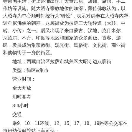
寺周围生活，街上逐渐出现了大量民居、店铺、旅馆、手工
作坊等设施。随大昭寺宗教地位的加深，藏传佛教认为，以
大昭寺为中心顺时针绕行为“转经”，表示对供奉在大昭寺内释
迦牟尼佛像的朝拜，八廓街成为拉萨三大转经道（大转、中
转、小传）之一。后又出现了来自蒙古、汉地、克什米尔、
尼泊尔、不丹、印度等地区和国家的众多商贩、香客、游
民，发展成为集宗教街、观光街、民俗街、文化街、商业街
和购物街于一身的街区。
地址：西藏自治区拉萨市城关区大昭寺边八廓街
类型：街区&集市
营业时间：
全天开放
用时参考
3-4小时
交通
乘9、10、11环线、12、15、17、18、19路等公交车在
市妇幼保健院站下车可达；