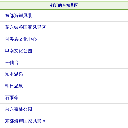
邻近的台东景区
东部海岸风景
花东纵谷国家风景区
阿美族文化中心
卑南文化公园
三仙台
知本温泉
朝日温泉
石雨伞
台东森林公园
东部海岸国家风景区