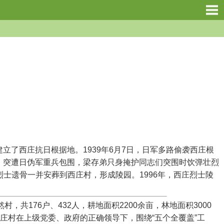
立了西庄抗日根据地。1939年6月7日，日军多路偷袭西庄根
会议，突遭日伪军重兵包围，梁存弟只身掩护同志们突围时饮弹壮烈
士遗骨一并安葬到西庄村，形成陵园。1996年，西庄烈士陵
176户、432人，耕地面积2200余亩，林地面积3000
，西庄村在上级党委、政府的正确领导下，围绕“五个全覆盖”工