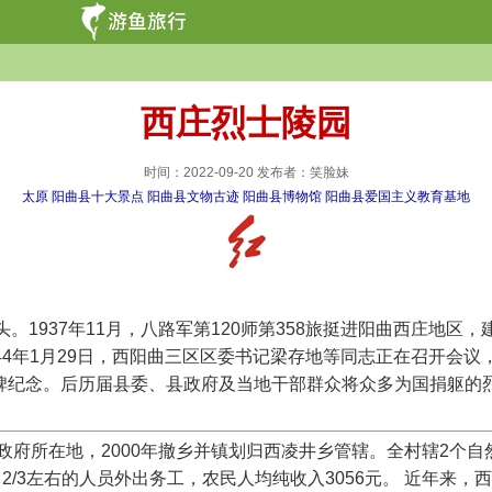
西庄烈士陵园
时间：2022-09-20 发布者：笑脸妹
太原
阳曲县十大景点
阳曲县文物古迹
阳曲县博物馆
阳曲县爱国主义教育基地
37年11月，八路军第120师第358旅挺进阳曲西庄地区，建
944年1月29日，西阳曲三区区委书记梁存地等同志正在召开
立碑纪念。后历届县委、县政府及当地干部群众将众多为国捐躯的烈
在地，2000年撤乡并镇划归西凌井乡管辖。全村辖2个自然村，共
2/3左右的人员外出务工，农民人均纯收入3056元。 近年来