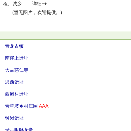
程、城乡…… 详细++
(暂无图片，欢迎提供。)
青龙古镇
南崖上遗址
大盂慈仁寺
思西遗址
西殿村遗址
青草坡乡村庄园
AAA
钟岗遗址
录古咀卧龙堂