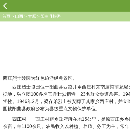
首页
>
山西
>
太原
>
阳曲县旅游
西庄烈士陵园为红色旅游经典景区。
西庄烈士陵园位于阳曲县西凌井乡西庄村东南庙梁前龙峁头。19
据地，独立团100多名官兵壮烈牺牲，23名群众惨遭杀害。1
牺牲。1946年2月，梁存弟烈士被安葬于其家乡西庄村，并
园被阳曲县政府公布为县级重点文物保护单位。
西庄村
西庄村距乡政府所在地15公里，是原西庄乡乡政府所
余亩，羊1100余只。农民收入以种植、养殖、务工为主，常年 