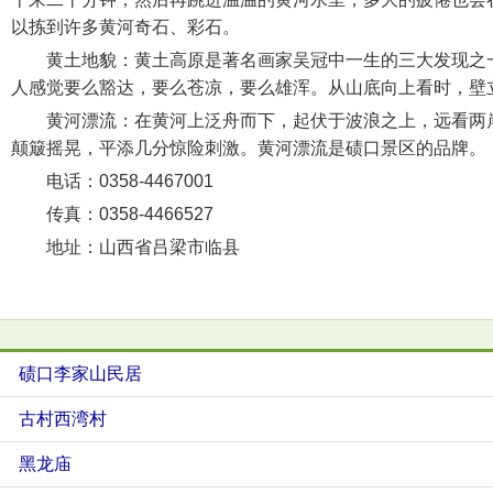
以拣到许多黄河奇石、彩石。
黄土地貌：黄土高原是著名画家吴冠中一生的三大发现之一
人感觉要么豁达，要么苍凉，要么雄浑。从山底向上看时，壁
黄河漂流：在黄河上泛舟而下，起伏于波浪之上，远看两岸
颠簸摇晃，平添几分惊险刺激。黄河漂流是碛口景区的品牌。
电话：0358-4467001
传真：0358-4466527
地址：山西省吕梁市临县
碛口李家山民居
古村西湾村
黑龙庙