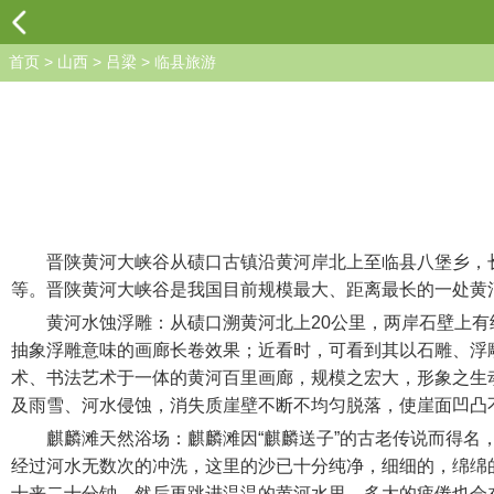
首页
>
山西
>
吕梁
>
临县旅游
晋陕黄河大峡谷从碛口古镇沿黄河岸北上至临县八堡乡，长约
等。晋陕黄河大峡谷是我国目前规模最大、距离最长的一处黄
黄河水蚀浮雕：从碛口溯黄河北上20公里，两岸石壁上有经
抽象浮雕意味的画廊长卷效果；近看时，可看到其以石雕、浮
术、书法艺术于一体的黄河百里画廊，规模之宏大，形象之生
及雨雪、河水侵蚀，消失质崖壁不断不均匀脱落，使崖面凹凸
麒麟滩天然浴场：麒麟滩因“麒麟送子”的古老传说而得名，
经过河水无数次的冲洗，这里的沙已十分纯净，细细的，绵绵
十来二十分钟，然后再跳进温温的黄河水里，多大的疲倦也会