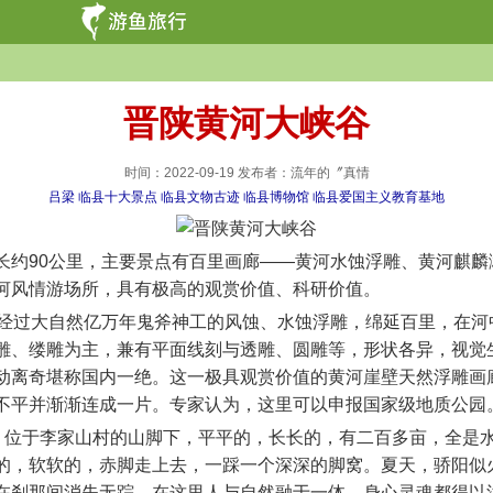
晋陕黄河大峡谷
时间：2022-09-19 发布者：流年的〞真情
吕梁
临县十大景点
临县文物古迹
临县博物馆
临县爱国主义教育基地
90公里，主要景点有百里画廊——黄河水蚀浮雕、黄河麒麟
河风情游场所，具有极高的观赏价值、科研价值。
过大自然亿万年鬼斧神工的风蚀、水蚀浮雕，绵延百里，在河
雕、缕雕为主，兼有平面线刻与透雕、圆雕等，形状各异，视觉
动离奇堪称国内一绝。这一极具观赏价值的黄河崖壁天然浮雕画
不平并渐渐连成一片。专家认为，这里可以申报国家级地质公园
位于李家山村的山脚下，平平的，长长的，有二百多亩，全是
的，软软的，赤脚走上去，一踩一个深深的脚窝。夏天，骄阳似
在刹那间消失无踪。在这里人与自然融于一体，身心灵魂都得以