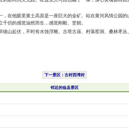
，在他眼里黄土高原是一座巨大的金矿。站在黄河风情公园的山
立千仞的感觉油然而生，感觉刚毅、坚韧。
雄山起伏，不时有水蚀浮雕、古塔古庙、村落窑洞、桑林枣丛、
下一景区：古村西湾村
邻近的临县景区