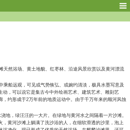
滩天然浴场、黄土地貌、红枣林、沿途风景欣赏以及黄河漂流
中乘船远观，可见或气势恢弘、或婉约清淡，极具水墨写意及
生动，可以说它是集古今中外绘画艺术、建筑艺术、雕刻艺
廊，约形成于2万年前的地质运动中。由于千万年来的顺河风蚀
。
水浇地，绿汪汪的一大片。在绿地与黄河水之间隔着一片沙滩。
火，黄河沙滩上躺满了洗沙浴的人，在细软滑透的沙里，泡上
沐浴净化。现已形成了优质的天然浴场。在麒麟沙滩里，还可