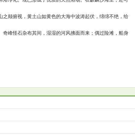
之颠俯视，黄土山如黄色的大海中波涛起伏，绵绵不绝，给
奇峰怪石杂布其间，湿湿的河风拂面而来；偶过险滩，船身