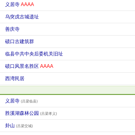
义居寺
AAAA
乌突戌古城遗址
善庆寺
碛口古建筑群
临县中共中央后委机关旧址
碛口风景名胜区
AAAA
西湾民居
义居寺
(吕梁临县)
胜溪湖森林公园
(吕梁孝义)
卦山
(吕梁交城)