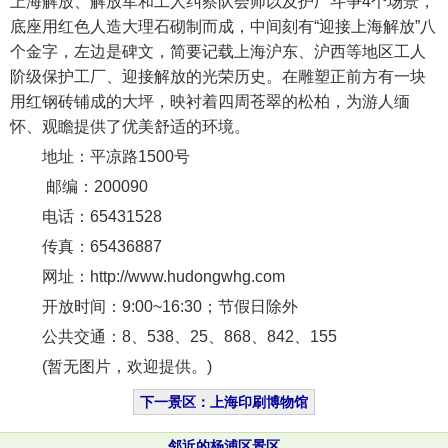
上海解放、解放军和工人纠察队会师以及护厂斗争4个场景，
底座用红色人造大理石砌制而成，中间刻有“迎接上海解放”八
个金字，左边是碑文，简要记载上海沪东、沪西等地区工人
阶级保护工厂、迎接解放的光荣历史。在雕塑正前方有一块
用红钢砖铺成的大坪，映衬着四周苍翠的松柏，为游人缅
怀、观瞻提供了优美舒适的环境。
地址：平凉路1500号
邮编：200090
电话：65431528
传真：65436887
网址：http://www.hudongwhg.com
开放时间：9:00~16:30；节假日除外
公共交通：8、538、25、868、842、155
(暂无图片，欢迎提供。)
下一景区：上海印刷博物馆
邻近的杨浦区景区