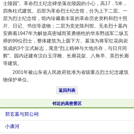
士陵园”。革命烈土纪念碑坐落在陵园的小心，高17．5米，
四角柱式建筑。后部为革命烈士纪念馆，分为上下二层。一
层为烈士纪念馆，馆内珍藏着丰富的革命历史资料和烈十照
片、日记、书信等遗物；二层为党史陈列馆。无名烈十墓内
安葬着1947年为解放高密城而英勇牺牲的华东野战军二纵五
师的99位烈士，整体建筑为上圆下方。墓顶为将军红花岗岩
筑成的3个立式标志，寓意“烈上精神与大地共存，与日月同
辉”。园内还建有汉白玉浮雕、长廊花架、八角亭、英烈长廊
等建筑。
2001年被山东省人民政府批准为省级重点烈土纪念建筑
物保护单位。
返回列表
邻近的高密景区
郑玄墓与郑公祠
小康河