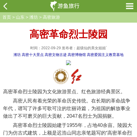
首页
>
山东
>
潍坊
>
高密旅游
高密革命烈士陵园
时间：2022-09-29 发布者：超级仙的美女姐姐`
潍坊
高密十大景点
高密文物古迹
高密博物馆
高密爱国主义教育基地
高密革命烈士陵园为文化旅游景点、红色旅游经典景区。
高密人民有着光荣的革命历史传统。在长期的革命战争
年代，谱写了许多可歌可泣的壮丽诗篇，为祖国的解放事业
做出了不可磨灭的巨大贡献，2047名烈士为国捐躯。
高密革命烈士陵园始建于1955年，占地40余亩。陵园大
门为仿古式建筑，上额是迟浩山同志亲笔题写的“高密革命烈