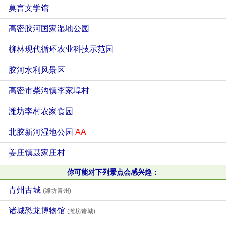
莫言文学馆
高密胶河国家湿地公园
柳林现代循环农业科技示范园
胶河水利风景区
高密市柴沟镇李家埠村
潍坊李村农家食园
北胶新河湿地公园
AA
姜庄镇聂家庄村
你可能对下列景点会感兴趣：
青州古城
(潍坊青州)
诸城恐龙博物馆
(潍坊诸城)