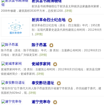
射洪县书画博物馆
射洪县书画博物馆位于射洪县太和镇洪达家鑫路何家桥，
2006年修建，建筑面积3530平方米，总投资1200...
[详情]
射洪革命烈士纪念地
射洪革命烈士纪念地（原名：烈士陵园）年代：1952类
别：近现代重要史迹及代表性建筑公布时间：2012年8月
1...
[详情]
陈子昂墓
陈子昂墓（原名：陈子昂陵园） 年代：唐 类别：古墓葬公布时间：2012年8月15
日地址：射洪县广兴镇龙宝村...
[详情]
瓮城李家祠
瓮城李家祠年代：清 类别：古建筑公布时间：2012年8月15日地址：射洪县沱牌
镇瓮城村简介：瓮城李家祠...
[详情]
泰安酢坊遗址
“泰安作坊”位于唐代大诗人陈子昂故里四川省遂宁市射洪县，作坊始建于唐代，建
筑面积为929m2，现...
[详情]
遂宁兜率寺