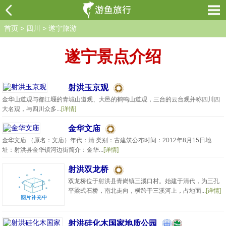
首页
>
四川
>
遂宁旅游
遂宁景点介绍
射洪玉京观
金华山道观与都江堰的青城山道观、大邑的鹤鸣山道观，三台的云台观并称四川四
大名观，与四川众多...
[详情]
金华文庙
金华文庙 （原名：文庙）年代：清 类别：古建筑公布时间：2012年8月15日地
址：射洪县金华镇河边街简介：金华...
[详情]
射洪双龙桥
双龙桥位于射洪县青岗镇三溪口村。始建于清代，为三孔
平梁式石桥，南北走向，横跨于三溪河上，占地面...
[详情]
射洪硅化木国家地质公园