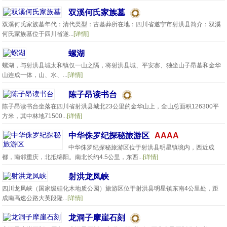
双溪何氏家族墓
双溪何氏家族墓年代：清代类型：古墓葬所在地：四川省遂宁市射洪县简介：双溪
何氏家族墓位于四川省遂...
[详情]
螺湖
螺湖，与射洪县城太和镇仅一山之隔，将射洪县城、平安寨、独坐山子昂墓和金华
山连成一体，山、水、...
[详情]
陈子昂读书台
陈子昂读书台坐落在四川省射洪县城北23公里的金华山上，全山总面积126300平
方米，其中林地71500...
[详情]
中华侏罗纪探秘旅游区
AAAA
中华侏罗纪探秘旅游区位于射洪县明星镇境内，西近成
都，南邻重庆，北抵绵阳。南北长约4.5公里，东西...
[详情]
射洪龙凤峡
四川龙凤峡（国家级硅化木地质公园）旅游区位于射洪县明星镇东南4公里处，距
成南高速公路大英段隆...
[详情]
龙洞子摩崖石刻