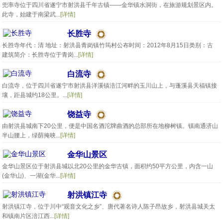
兜率寺位于四川省遂宁市射洪县千年古镇——金华镇水洞街，在旅游规划景区内。
此寺，始建于南梁武...
[详情]
长胜寺
长胜寺年代：清 地址：射洪县青岗镇竹筠村公布时间：2012年8月15日类别：古
建筑简介：长胜寺位于青岗...
[详情]
白流寺
白流寺，位于四川省遂宁市射洪县洋溪镇涪江河畔的玉川山上，与蓬溪县天福镇接
壤，距县城约18公里。...
[详情]
饶益寺
由射洪县城南下20公里，便是中国名酒沱牌曲酒的总部所在地柳树镇。镇南通济山
半山腰上，绿荫掩映...
[详情]
金华山景区
金华山景区位于射洪县城以北20公里的金华古镇，面积约50平方公里，内含一山
(金华山)、一湖(金华...
[详情]
射洪镇江寺
射洪镇江寺，位于川中“观音文化之乡”、唐代著名诗人陈子昂故乡，射洪县城关太
和镇南片区涪江西...
[详情]