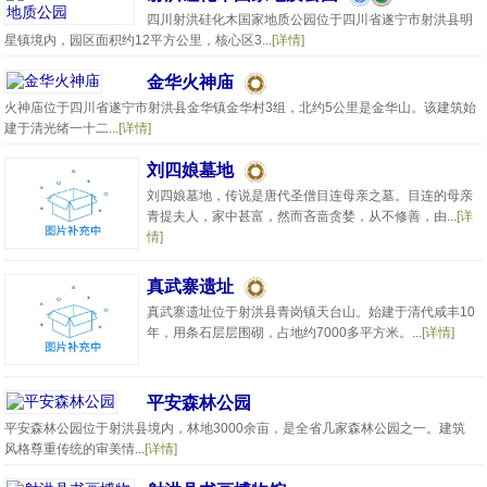
四川射洪硅化木国家地质公园位于四川省遂宁市射洪县明
星镇境内，园区面积约12平方公里，核心区3...
[详情]
金华火神庙
火神庙位于四川省遂宁市射洪县金华镇金华村3组，北约5公里是金华山。该建筑始
建于清光绪一十二...
[详情]
刘四娘墓地
刘四娘墓地，传说是唐代圣僧目连母亲之墓。目连的母亲
青提夫人，家中甚富，然而吝啬贪婪，从不修善，由...
[详
情]
真武寨遗址
真武寨遗址位于射洪县青岗镇天台山。始建于清代咸丰10
年，用条石层层围砌，占地约7000多平方米。...
[详情]
平安森林公园
平安森林公园位于射洪县境内，林地3000余亩，是全省几家森林公园之一。建筑
风格尊重传统的审美情...
[详情]