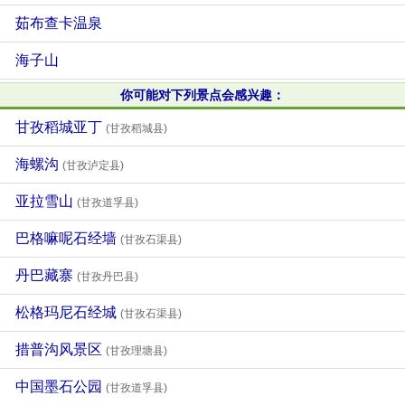
茹布查卡温泉
海子山
你可能对下列景点会感兴趣：
甘孜稻城亚丁
(甘孜稻城县)
海螺沟
(甘孜泸定县)
亚拉雪山
(甘孜道孚县)
巴格嘛呢石经墙
(甘孜石渠县)
丹巴藏寨
(甘孜丹巴县)
松格玛尼石经城
(甘孜石渠县)
措普沟风景区
(甘孜理塘县)
中国墨石公园
(甘孜道孚县)