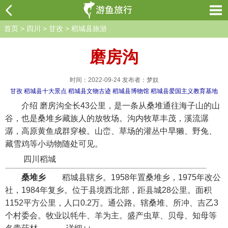
首页
>
四川
>
甘孜
>
稻城县旅游
磨房沟
时间：2022-09-24 发布者：梦奴
甘孜
稻城县十大景点
稻城县文物古迹
稻城县博物馆
稻城县爱国主义教育基地
介绍 磨房沟全长43公里，是一条从桑堆通往海子山的山
谷，也是桑堆乡藏族人的放牧场。沟内牧草丰茂，溪流潺
潺，高原黄鱼成群穿梭。山峦、草场的灌丛中旱獭、野兔、
藏雪鸡等小动物随处可见。
四川稻城
桑堆乡
稻城县辖乡。1958年置桑堆乡，1975年改公
社，1984年复乡。位于县境西北部，距县城28公里。面积
1152平方公里，人口0.2万。通公路。辖桑堆、所冲、吉乙3
个村委会。牧业以牦牛、羊为主。盛产虫草、贝母、知母等