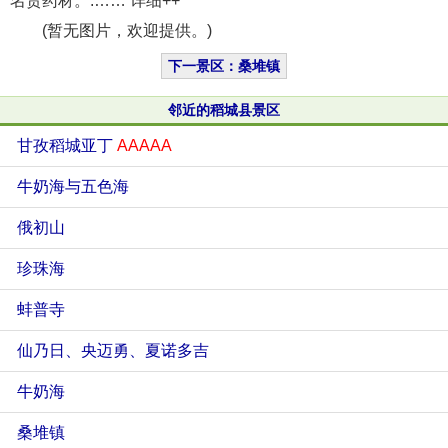
名贵药材。.…… 详细++
(暂无图片，欢迎提供。)
下一景区：桑堆镇
邻近的稻城县景区
甘孜稻城亚丁
AAAAA
牛奶海与五色海
俄初山
珍珠海
蚌普寺
仙乃日、央迈勇、夏诺多吉
牛奶海
桑堆镇