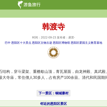
韩渡寺
时间：2022-09-23 发布者：易苦-
巴中
恩阳区十大景点
恩阳区文物古迹
恩阳区博物馆
恩阳区爱国主义教育基地
结构，穿斗梁架、重檐歇山顶，青瓦屋面，由龙神殿、真武殿、
大寺庙，常住僧人30多人，占有房产100余亩。清代和民国
下一景区：铜城寨村
邻近的恩阳区景区