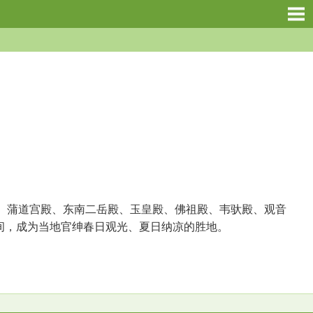
蒲道宫殿、东南二岳殿、玉皇殿、佛祖殿、韦驮殿、观音
期间，成为当地官绅春日观光、夏日纳凉的胜地。