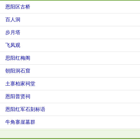
恩阳区古桥
百人洞
步月塔
飞凤观
思阳红梅阁
朝阳洞石窟
土寨柏家祠堂
恩阳普贤祠
恩阳红军石刻标语
牛角寨崖墓群