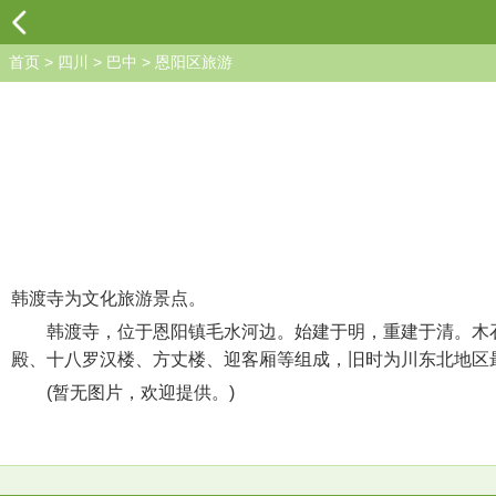
首页
>
四川
>
巴中
>
恩阳区旅游
韩渡寺为文化旅游景点。
韩渡寺，位于恩阳镇毛水河边。始建于明，重建于清。木石
殿、十八罗汉楼、方丈楼、迎客厢等组成，旧时为川东北地区最
(暂无图片，欢迎提供。)