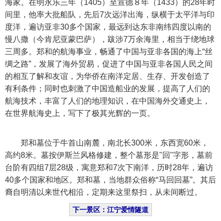
海家。在明永乐三年（1405）至宣德８年（1433）的28年时
间里，他率大批船队，先后7次远洋出海，纵横于太平洋与印
度洋，遍访亚非30多个国家，最远到达东非南纬四度以南的
慢八撒（今肯尼亚蒙巴萨），跋涉7万余海里，相当于绕地球
三周多。郑和的航海事业，畅通了中国与亚非各国的海上“丝
绸之路”，发展了海外贸易，促进了中国与亚非各国人民之间
的相互了解和友谊，为华侨在南洋定居、生存、开发创造了
有利条件；同时也刺激了中国造船业的发展，提高了人们的
航海技术，丰富了人们的地理知识，在中国海外交通史上，
在世界航海史上，写下了极其光辉的一页。
郑和墓位于牛首山南麓，南北长300米，东西宽60米，
高约8米。墓按伊斯兰风格修建，整个墓形是"回"字形，墓前
台阶有四组7层28级，寓意郑和7次下南洋，历时28年，遍访
40多个国家和地区。郑和墓，当地群众俗称“马回回墓”。其后
裔自明清以来世代相沿，定期来这里祭扫，从未间断过。
下一景区：江宁爱情隧道