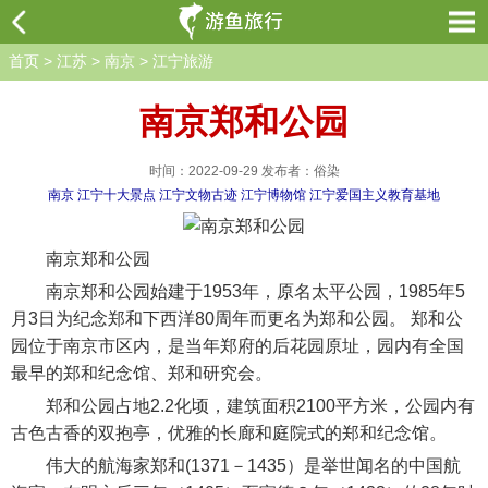
首页
>
江苏
>
南京
>
江宁旅游
南京郑和公园
时间：2022-09-29 发布者：俗染
南京
江宁十大景点
江宁文物古迹
江宁博物馆
江宁爱国主义教育基地
南京郑和公园
南京郑和公园始建于1953年，原名太平公园，1985年5
月3日为纪念郑和下西洋80周年而更名为郑和公园。 郑和公
园位于南京市区内，是当年郑府的后花园原址，园内有全国
最早的郑和纪念馆、郑和研究会。
郑和公园占地2.2化顷，建筑面积2100平方米，公园内有
古色古香的双抱亭，优雅的长廊和庭院式的郑和纪念馆。
伟大的航海家郑和(1371－1435）是举世闻名的中国航