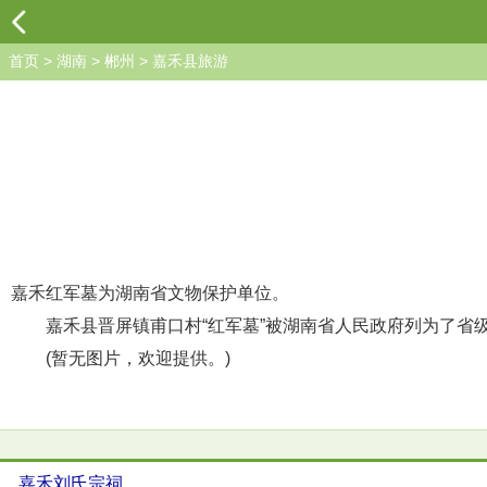
首页
>
湖南
>
郴州
>
嘉禾县旅游
嘉禾红军墓为湖南省文物保护单位。
嘉禾县晋屏镇甫口村“红军墓”被湖南省人民政府列为了省
(暂无图片，欢迎提供。)
嘉禾刘氏宗祠