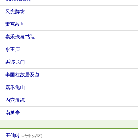
风宪牌坊
萧克故居
嘉禾珠泉书院
水王庙
禹迹龙门
李国柱故居及墓
嘉禾龟山
丙穴瀑练
南薰亭
王仙岭
(郴州北湖区)