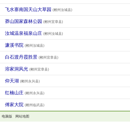
飞水寨南国天山大草园
(郴州汝城县)
莽山国家森林公园
(郴州宜章县)
汝城温泉福泉山庄
(郴州汝城县)
濂溪书院
(郴州汝城县)
白石渡丹霞胜景
(郴州宜章县)
溶家洞风光
(郴州宜章县)
仰天湖
(郴州永兴县)
红楠山庄
(郴州永兴县)
傅家大院
(郴州临武县)
电脑版
网站地图