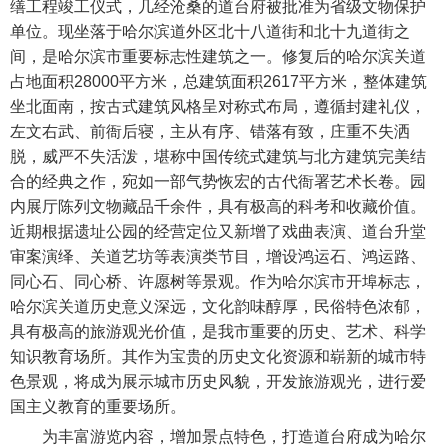
缮工程竣工仪式，几经沧桑的道台府被批准为省级文物保护
单位。现坐落于哈尔滨道外区北十八道街和北十九道街之
间，是哈尔滨市重要标志性建筑之一。修复后的哈尔滨关道
占地面积28000平方米，总建筑面积2617平方米，整体建筑
坐北面南，按古式建筑风格呈对称式布局，遵循封建礼仪，
左文右武、前衙后寝，主从有序、错落有致，庄重不失洒
脱，威严不失活泼，堪称中国传统式建筑与北方建筑完美结
合的经典之作，宛如一部气势恢宏的古代衙署艺术长卷。园
内展厅陈列文物藏品千余件，具有极高的科考和收藏价值。
近期根据遗址公园的经营定位又新增了戏曲表演、道台升堂
审案演绎、关道艺坊等表演类节目，增设鸿运石、鸿运路、
同心石、同心桥、许愿树等景观。作为哈尔滨市开埠标志，
哈尔滨关道历史意义深远，文化韵味醇厚，民俗特色浓郁，
具有极高的旅游观光价值，是我市重要的历史、艺术、科学
知识教育场所。其作为宝贵的历史文化资源和崭新的城市特
色景观，将成为展示城市历史风貌，开发旅游观光，进行爱
国主义教育的重要场所。
为丰富游览内容，增加景点特色，打造道台府成为哈尔