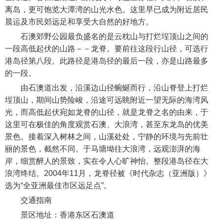
离岛，更可饱览大潭湾的山光水色。这里早已成为附近居民
晨运及市民郊远足和享受大自然的好地方。
石澳郊野公园最负盛名的是云枕山与打烂埕顶山之间的
一段高低起伏的山路－－龙脊。要前往这段行山径，可选行
港岛径第八段。此路径是港岛径的最后一段，亦是山路最多
的一段。
由石澳道出发，沿溪边山径蜿蜒而行，沿山脊登上打烂
埕顶山，期间山势险峻，沿途可远眺附近一望无际的海湾风
光，而高低起伏宛如龙脊的山径，就是龙脊之名的由来，于
这里可在极佳的角度观赏石澳、大浪湾，甚至东龙岛的优美
景色。接着深入树林之间，山溪处处，宁静的环境与先前壮
丽的景色，截然不同。于马塘坳往大浪湾，远观澎湃的海
岸，细赏醉人的景致，实在令人心旷神怡。整段港岛径在大
浪湾终结。2004年11月，龙脊径被《时代杂志（亚洲版）》
选为“全亚洲最佳市区远足点”。
交通指南
景区地址：香港东区石澳道