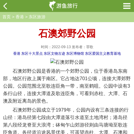
首页
>
香港
>
东区旅游
石澳郊野公园
时间：2022-09-13 发布者：罪歌
香港
东区十大景点
东区文物古迹
东区博物馆
东区爱国主义教育基地
石澳郊野公园是香港的一个郊野公园，位于香港岛东南
部，地区行政上属于南区。它占地达701公顷，连接大潭郊野
公园。公园范围北至歌连臣角一带，南至鹤咀。公园中设有3
条行山径，连接大潭道及歌连臣角，可看到赤柱、大潭、石
澳及附近离岛的景色。
石澳郊野公园成立于1979年，公园内设有三条连接的行
山径：港岛径第七段由大潭道落引水道至土地湾村；港岛径
第八段经龙脊至大浪湾；砵甸乍山郊游径则由马塘坳至歌连
臣角道。各径道沿途风景优美，可遥望赤柱、大潭、石澳和