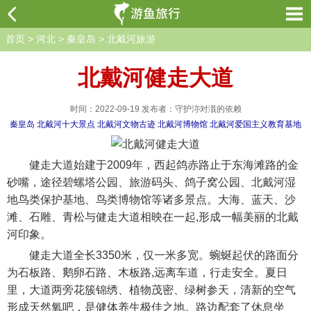
首页
>
河北
>
秦皇岛
>
北戴河旅游
北戴河健走大道
时间：2022-09-19 发布者：守护沵对涐的依赖
秦皇岛
北戴河十大景点
北戴河文物古迹
北戴河博物馆
北戴河爱国主义教育基地
健走大道始建于2009年，西起鸽赤路止于东海滩路的金
砂嘴，途径碧螺塔公园、旅游码头、鸽子窝公园、北戴河湿
地鸟类保护基地、鸟类博物馆等诸多景点。大海、蓝天、沙
滩、石雕、青松与健走大道相映在一起,形成一幅美丽的北戴
河印象。
健走大道全长3350米，仅一米多宽。蜿蜒起伏的路面分
为石板路、鹅卵石路、木板路,远离车道，行走安全。夏日
里，大道两旁花簇锦绣、植物茂密、绿树参天，清新的空气
形成天然氧吧，是健体养生极佳之地。路边配套了休息坐