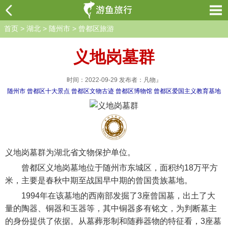
首页
>
湖北
>
随州市
>
曾都区旅游
义地岗墓群
时间：2022-09-29 发布者：凡物』
随州市
曾都区十大景点
曾都区文物古迹
曾都区博物馆
曾都区爱国主义教育基地
义地岗墓群为湖北省文物保护单位。
曾都区义地岗墓地位于随州市东城区，面积约18万平方
米，主要是春秋中期至战国早中期的曾国贵族墓地。
1994年在该墓地的西南部发掘了3座曾国墓，出土了大
量的陶器、铜器和玉器等，其中铜器多有铭文，为判断墓主
的身份提供了依据。从墓葬形制和随葬器物的特征看，3座墓