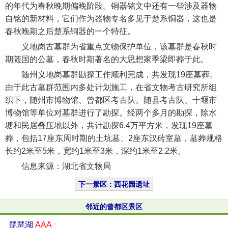
的年代为春秋晚期偏晚阶段。铜器铭文中还有一些涉及器物
自铭的新材料，它们作为器物专名多见于楚系铜器，这也是
春秋晚期之后楚系铜器的一个特征。
义地岗古墓群为省重点文物保护单位，该墓群是春秋时
期随国的公墓，春秋时期著名的大思想家季梁即葬于此。
随州义地岗墓群勘探工作顺利完成，共发现19座墓葬。
由于此古墓群范围内多处计划施工，在省文物考古研究所组
织下，随州市博物馆、曾都区考古队、随县考古队、十堰市
博物馆等单位对墓群进行了勘探。经两个多月的勘探，除水
塘和民居叠压地以外，共计勘探6.4万平方米，发现19座墓
葬，包括17座东周时期的土坑墓、2座东汉砖室墓，墓葬规格
长约2米至5米，宽约1米至3米，深约1米至2.2米。
信息来源：湖北省文物局
下一景区：西花园遗址
邻近的曾都区景区
琵琶湖
AAA