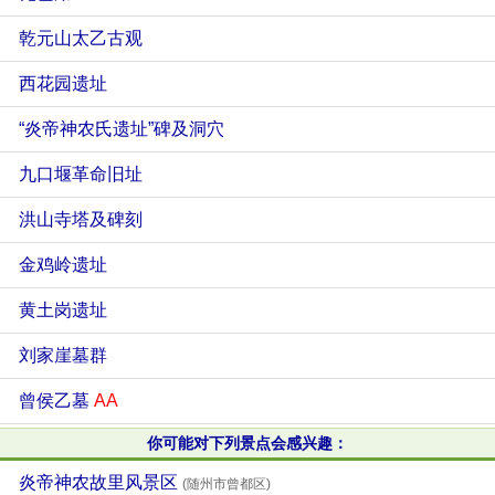
乾元山太乙古观
西花园遗址
“炎帝神农氏遗址”碑及洞穴
九口堰革命旧址
洪山寺塔及碑刻
金鸡岭遗址
黄土岗遗址
刘家崖墓群
曾侯乙墓
AA
你可能对下列景点会感兴趣：
炎帝神农故里风景区
(随州市曾都区)