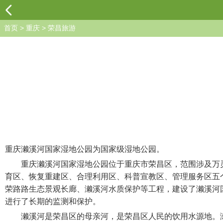
首页
>
重庆
>
荣昌旅游
重庆濑溪河国家湿地公园为国家级湿地公园。
重庆濑溪河国家湿地公园位于重庆市荣昌区，范围涉及万灵古镇、
育区、恢复重建区、合理利用区、科普宣教区、管理服务区五个
荣路路生态景观长廊、濑溪河水质保护等工程，建设了濑溪河国
进行了长期的监测和保护。
濑溪河是荣昌区的母亲河，是荣昌区人民的饮用水源地。濑溪