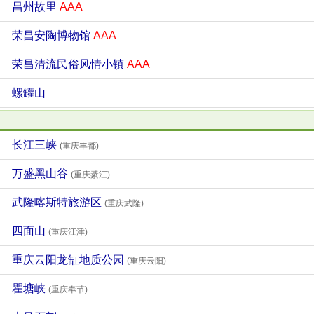
昌州故里
AAA
荣昌安陶博物馆
AAA
荣昌清流民俗风情小镇
AAA
螺罐山
长江三峡
(重庆丰都)
万盛黑山谷
(重庆綦江)
武隆喀斯特旅游区
(重庆武隆)
四面山
(重庆江津)
重庆云阳龙缸地质公园
(重庆云阳)
瞿塘峡
(重庆奉节)