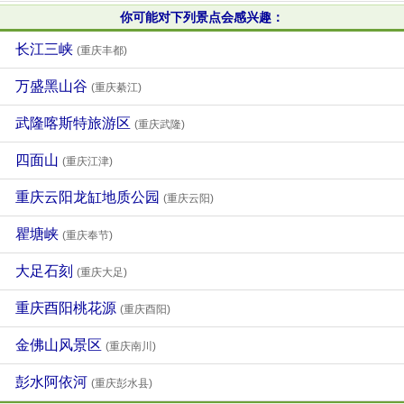
你可能对下列景点会感兴趣：
长江三峡
(重庆丰都)
万盛黑山谷
(重庆綦江)
武隆喀斯特旅游区
(重庆武隆)
四面山
(重庆江津)
重庆云阳龙缸地质公园
(重庆云阳)
瞿塘峡
(重庆奉节)
大足石刻
(重庆大足)
重庆酉阳桃花源
(重庆酉阳)
金佛山风景区
(重庆南川)
彭水阿依河
(重庆彭水县)