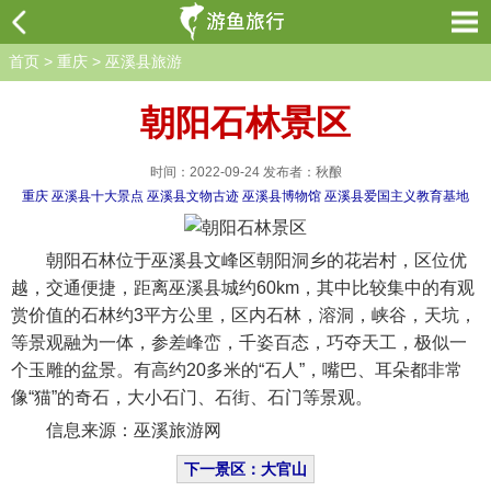
首页
>
重庆
>
巫溪县旅游
朝阳石林景区
时间：2022-09-24 发布者：秋酿
重庆
巫溪县十大景点
巫溪县文物古迹
巫溪县博物馆
巫溪县爱国主义教育基地
朝阳石林位于巫溪县文峰区朝阳洞乡的花岩村，区位优
越，交通便捷，距离巫溪县城约60km，其中比较集中的有观
赏价值的石林约3平方公里，区内石林，溶洞，峡谷，天坑，
等景观融为一体，参差峰峦，千姿百态，巧夺天工，极似一
个玉雕的盆景。有高约20多米的“石人”，嘴巴、耳朵都非常
像“猫”的奇石，大小石门、石街、石门等景观。
信息来源：巫溪旅游网
下一景区：大官山