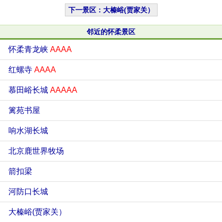
下一景区：大榛峪(贾家关）
邻近的怀柔景区
怀柔青龙峡
AAAA
红螺寺
AAAA
慕田峪长城
AAAAA
篱苑书屋
响水湖长城
北京鹿世界牧场
箭扣梁
河防口长城
大榛峪(贾家关）