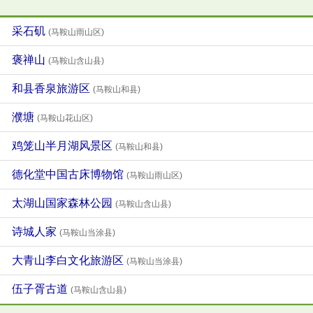
采石矶
(马鞍山雨山区)
褒禅山
(马鞍山含山县)
和县香泉旅游区
(马鞍山和县)
濮塘
(马鞍山花山区)
鸡笼山半月湖风景区
(马鞍山和县)
德化堂中国古床博物馆
(马鞍山雨山区)
太湖山国家森林公园
(马鞍山含山县)
诗城人家
(马鞍山当涂县)
大青山李白文化旅游区
(马鞍山当涂县)
伍子胥古道
(马鞍山含山县)