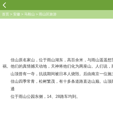
首页
>
安徽
>
马鞍山
>
雨山区旅游
佳山原名家山，位于雨山湖东，高百余米，与雨山遥遥想望
祸。他们的真情撼天动地，天神将他们化为两座山。人们说，
山顶曾有一寺，抗战期间被日本人烧毁。后由南京一位施主四
佳山四季常青，松树繁茂，有十多条道路直达山巅。山顶两
通
位于雨山公园东侧，14、28路车均到。