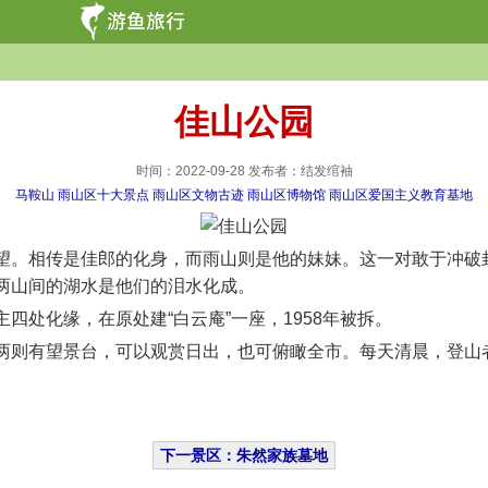
佳山公园
时间：2022-09-28 发布者：结发绾袖
马鞍山
雨山区十大景点
雨山区文物古迹
雨山区博物馆
雨山区爱国主义教育基地
。相传是佳郎的化身，而雨山则是他的妹妹。这一对敢于冲破封
两山间的湖水是他们的泪水化成。
处化缘，在原处建“白云庵”一座，1958年被拆。
则有望景台，可以观赏日出，也可俯瞰全市。每天清晨，登山
下一景区：朱然家族墓地