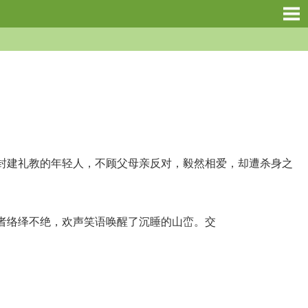
建礼教的年轻人，不顾父母亲反对，毅然相爱，却遭杀身之
者络绎不绝，欢声笑语唤醒了沉睡的山峦。交